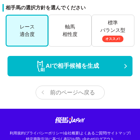
相手馬の選択方針を選んでください
標準
レース
軸馬
バランス型
適合度
相性度
オススメ!
AIで相手候補を生成
前のページへ戻る
利用規約
|
プライバシーポリシー
|
会社概要
|
よくあるご質問
|
サイトマップ
|
特定商取引法に基づく表記
|
お問い合わせ
|
ログアウト