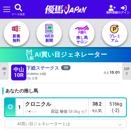
無料登録
ログイン
データ検索
🏇 推し馬サロンTOP
新着
WEB
プレミ
推し馬
無料
新聞
アム
サロン
レース一覧
AI買い目ジェネレーター
記者&予想家
下総ステークス
中山
9R
11R
15:01
発走
10R
ダ1800m 13頭
(混) 定量
お気に入り
あなたの推し馬
プラン案内
クロニクル
38.2
516kg
◎
1
(-2)
9人気
田辺 裕信
58.0kg セ7
◁◀◁◁
AI買い目ジェネレーターとは