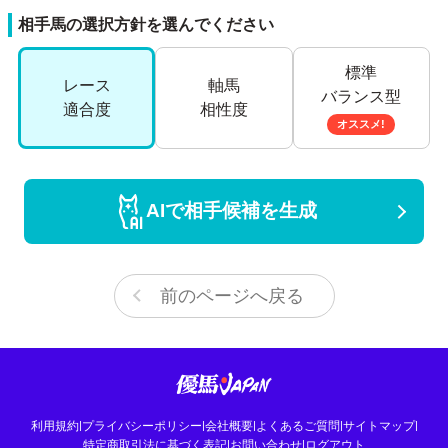
相手馬の選択方針を選んでください
標準
レース
軸馬
バランス型
適合度
相性度
オススメ!
AIで相手候補を生成
前のページへ戻る
利用規約
|
プライバシーポリシー
|
会社概要
|
よくあるご質問
|
サイトマップ
|
特定商取引法に基づく表記
|
お問い合わせ
|
ログアウト