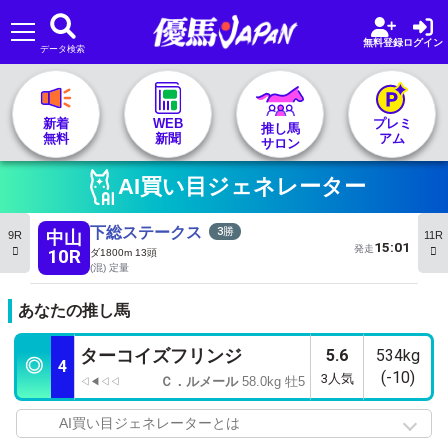
無料登録
ログイン
データ検索
🏇 推し馬サロンTOP
新着
WEB
プレミ
推し馬
無料
新聞
アム
サロン
レース一覧
AI買い目ジェネレーター
記者&予想家
下総ステークス
中山
9R
11R
15:01
発走
10R
ダ1800m 13頭
(混) 定量
お気に入り
あなたの推し馬
プラン案内
ターコイズフリンジ
5.6
534kg
◎
4
(
-10
)
3人気
Ｃ．ルメール
58.0kg 牡5
◁◀◁◁
AI買い目ジェネレーターとは