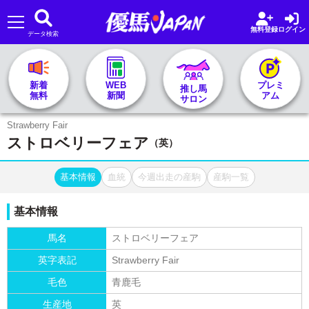
無料登録
ログイン
データ検索
🏇 推し馬サロンTOP
新着
WEB
プレミ
推し馬
無料
新聞
アム
サロン
レース一覧
Strawberry Fair
ストロベリーフェア
（英）
記者&予想家
基本情報
血統
今週出走の産駒
産駒一覧
お気に入り
基本情報
プラン案内
馬名
ストロベリーフェア
英字表記
Strawberry Fair
毛色
青鹿毛
生産地
英