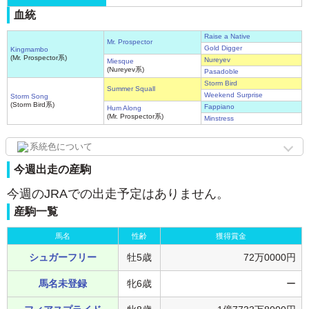
血統
Raise a Native
Mr. Prospector
Gold Digger
Kingmambo
(Mr. Prospector系)
Nureyev
Miesque
(Nureyev系)
Pasadoble
Storm Bird
Summer Squall
Weekend Surprise
Storm Song
(Storm Bird系)
Fappiano
Hum Along
(Mr. Prospector系)
Minstress
系統色について
今週出走の産駒
今週のJRAでの出走予定はありません。
産駒一覧
馬名
性齢
獲得賞金
シュガーフリー
牡5歳
72万0000円
馬名未登録
牝6歳
ー