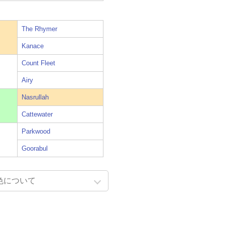
The Rhymer
Kanace
Count Fleet
Airy
Nasrullah
Cattewater
Parkwood
Goorabul
色について