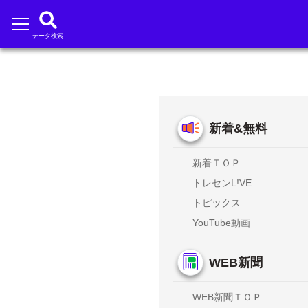
データ検索
新着&無料
新着ＴＯＰ
トレセンL!VE
トピックス
YouTube動画
WEB新聞
WEB新聞ＴＯＰ