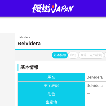
Belvidera
Belvidera
基本情報
血統
今週出走の産駒
基本情報
馬名
Belvidera
英字表記
Belvidera
毛色
ー
生産地
ー