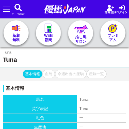
無料登録
ログイン
データ検索
🏇 推し馬サロンTOP
新着
WEB
プレミ
推し馬
無料
新聞
アム
サロン
レース一覧
Tuna
Tuna
記者&予想家
基本情報
血統
今週出走の産駒
産駒一覧
お気に入り
基本情報
プラン案内
馬名
Tuna
英字表記
Tuna
毛色
ー
生産地
ー