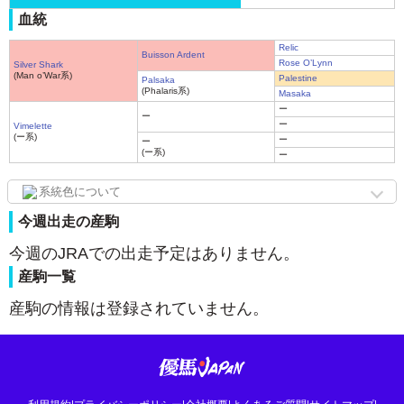
血統
Relic
Buisson Ardent
Rose O’Lynn
Silver Shark
(Man o’War系)
Palestine
Palsaka
(Phalaris系)
Masaka
ー
ー
ー
Vimelette
(ー系)
ー
ー
(ー系)
ー
系統色について
今週出走の産駒
今週のJRAでの出走予定はありません。
産駒一覧
産駒の情報は登録されていません。