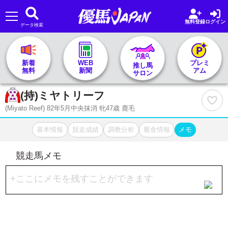
無料登録
ログイン
データ検索
🏇 推し馬サロンTOP
新着
WEB
プレミ
推し馬
無料
新聞
アム
サロン
レース一覧
(持)
ミヤトリーフ
(Miyato Reef) 82年5月中央抹消 牝47歳 鹿毛
記者&予想家
基本情報
競走成績
調教分析
厩舎情報
メモ
お気に入り
競走馬メモ
プラン案内
+ここにメモを残すことができます