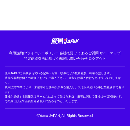
利用規約
|
プライバシーポリシー
|
会社概要
|
よくあるご質問
|
サイトマップ
|
特定商取引法に基づく表記
|
お問い合わせ
|
ログアウト
優馬JAPANに掲載されている記事・写真・映像などの無断複製、転載を禁じます。
勝馬投票券は個人の責任においてご購入下さい。当方では購入代行などは行っておりませ
ん。
競馬法第28条により、未成年者は勝馬投票券を購入し、又は譲り受ける事は禁止されており
ます。
弊社が提供する情報又はサービスによって受けた利益、損害に関して弊社は一切関知せず、
その責任は全て会員登録者個人にあるものといたします。
©Yuma JAPAN, All Rights Reserved.