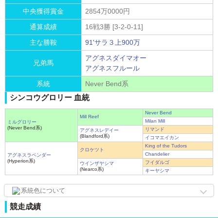
中央獲得賞金
2854万0000円
通算成績
16戦3勝 [3-2-0-11]
主な勝鞍
91'サラ３上900万
アグネスダイマオー
兄弟馬
アグネスフルール
系統
Never Bend系
シンコウグロリー 血統
Never Bend
Mill Reef
Milan Mill
ミルグロリー
(Never Bend系)
リマンド
アグネスレデイー
(Blandford系)
イコマエイカン
King of the Tudors
クロケツト
Chandelier
アグネスラベンダー
(Hyperion系)
フイダルゴ
ウインザヤシマ
(Nearco系)
キーヤシマ
系統色について
競走成績