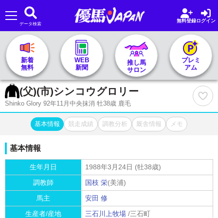
無料登録
ログイン
データ検索
🏇 推し馬サロンTOP
新着
WEB
プレミ
推し馬
無料
新聞
アム
サロン
レース一覧
(父)(市)
シンコウグロリー
Shinko Glory 92年11月中央抹消 牡38歳 鹿毛
記者&予想家
基本情報
競走成績
調教分析
厩舎情報
メモ
お気に入り
基本情報
プラン案内
生年月日
1988年3月24日 (牡38歳)
調教師
国枝 栄
(美浦)
馬主
安田 修
生産者/産地
三石川上牧場
/三石町