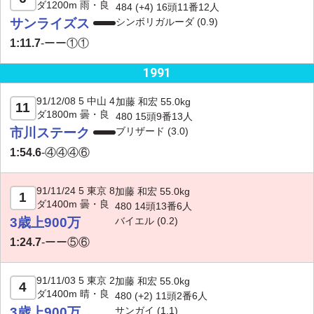
ダ1200m 雨・良
484 (+4) 16頭11番12人
サンライズス
シンボリガルーダ
(0.9)
1:11.7
-
ーー①①
1991
91/12/08 5 中山 4
加藤 和宏 55.0kg
11
ダ1800m 曇・良
480 15頭9番13人
市川ステーク
ブリザード
(3.0)
1:54.6
-
④④④⑥
91/11/24 5 東京 8
加藤 和宏 55.0kg
1
ダ1400m 曇・良
480 14頭13番6人
3歳上900万
バイエル
(0.2)
1:24.7
-
ーー⑤⑥
91/11/03 5 東京 2
加藤 和宏 55.0kg
4
ダ1400m 晴・良
480 (+2) 11頭2番6人
3歳上900万
サンガイ
(1.1)