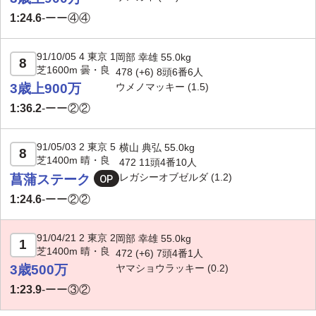
1:24.6
-
ーー④④
91/10/05 4 東京 1
岡部 幸雄 55.0kg
8
芝1600m 曇・良
478 (+6) 8頭6番6人
3歳上900万
ウメノマッキー
(1.5)
1:36.2
-
ーー②②
91/05/03 2 東京 5
横山 典弘 55.0kg
8
芝1400m 晴・良
472 11頭4番10人
レガシーオブゼルダ
(1.2)
菖蒲ステーク
1:24.6
-
ーー②②
91/04/21 2 東京 2
岡部 幸雄 55.0kg
1
芝1400m 晴・良
472 (+6) 7頭4番1人
3歳500万
ヤマショウラッキー
(0.2)
1:23.9
-
ーー③②