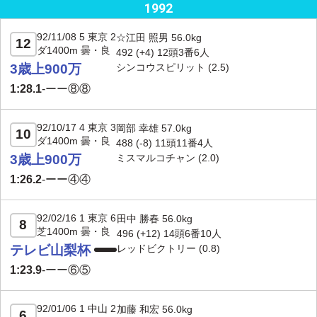
1992
92/11/08 5 東京 2
☆江田 照男 56.0kg
12
ダ1400m 曇・良
492 (+4) 12頭3番6人
3歳上900万
シンコウスピリット
(2.5)
1:28.1
-
ーー⑧⑧
92/10/17 4 東京 3
岡部 幸雄 57.0kg
10
ダ1400m 曇・良
488 (-8) 11頭11番4人
3歳上900万
ミスマルコチャン
(2.0)
1:26.2
-
ーー④④
92/02/16 1 東京 6
田中 勝春 56.0kg
8
芝1400m 曇・良
496 (
+12
) 14頭6番10人
テレビ山梨杯
レッドビクトリー
(0.8)
1:23.9
-
ーー⑥⑤
92/01/06 1 中山 2
加藤 和宏 56.0kg
6