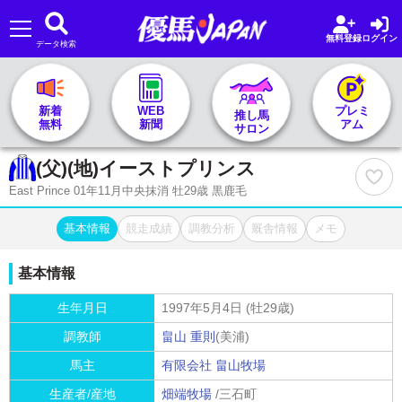
無料登録
ログイン
データ検索
🏇 推し馬サロンTOP
新着
WEB
プレミ
推し馬
無料
新聞
アム
サロン
レース一覧
(父)(地)
イーストプリンス
East Prince 01年11月中央抹消 牡29歳 黒鹿毛
記者&予想家
基本情報
競走成績
調教分析
厩舎情報
メモ
お気に入り
基本情報
プラン案内
生年月日
1997年5月4日 (牡29歳)
調教師
畠山 重則
(美浦)
馬主
有限会社 畠山牧場
生産者/産地
畑端牧場
/三石町