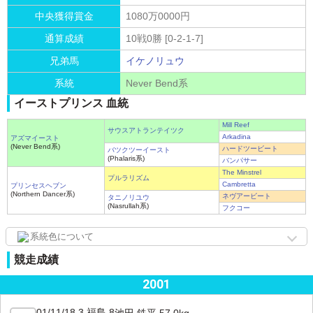
中央獲得賞金
1080万0000円
通算成績
10戦0勝 [0-2-1-7]
兄弟馬
イケノリュウ
系統
Never Bend系
イーストプリンス 血統
Mill Reef
サウスアトランテイツク
Arkadina
アズマイースト
(Never Bend系)
ハードツービート
バツクツーイースト
(Phalaris系)
バンパサー
The Minstrel
プルラリズム
Cambretta
プリンセスヘブン
(Northern Dancer系)
ネヴアービート
タニノリユウ
(Nasrullah系)
フクコー
系統色について
競走成績
2001
01/11/18 3 福島 8