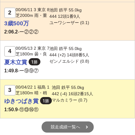
00/06/11 3 東京 8
池田 鉄平 55.0kg
2
芝2000m 雨・重
444 12頭1番9人
3歳500万
ユーワシーザー
(0.1)
2:06.2
-
ー②②②
00/05/13 2 東京 7
池田 鉄平 55.0kg
4
芝1800m 曇・良
444 (+2) 14頭8番5人
ゼンノエルシド
(0.8)
夏木立賞
1:49.8
-
ー⑨⑨⑦
00/04/22 1 福島 1
池田 鉄平 55.0kg
3
芝1800m 晴・稍
442 (-4) 16頭2番15人
マルカミラー
(0.7)
ゆきつばき賞
1:50.9
-
⑪⑬⑭⑪
競走成績一覧へ