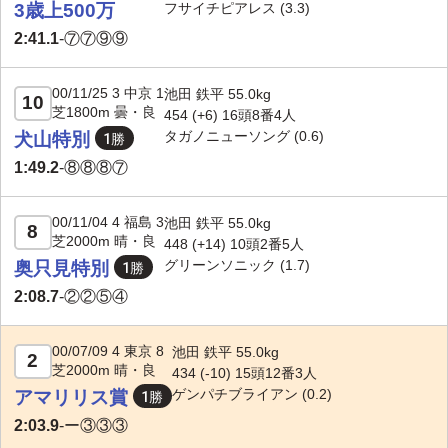
3歳上500万
フサイチピアレス
(3.3)
2:41.1
-
⑦⑦⑨⑨
00/11/25 3 中京 1
池田 鉄平 55.0kg
10
芝1800m 曇・良
454 (+6) 16頭8番4人
タガノニューソング
(0.6)
犬山特別
1:49.2
-
⑧⑧⑧⑦
00/11/04 4 福島 3
池田 鉄平 55.0kg
8
芝2000m 晴・良
448 (
+14
) 10頭2番5人
グリーンソニック
(1.7)
奥只見特別
2:08.7
-
②②⑤④
00/07/09 4 東京 8
池田 鉄平 55.0kg
2
芝2000m 晴・良
434 (
-10
) 15頭12番3人
ゲンパチブライアン
(0.2)
アマリリス賞
2:03.9
-
ー③③③