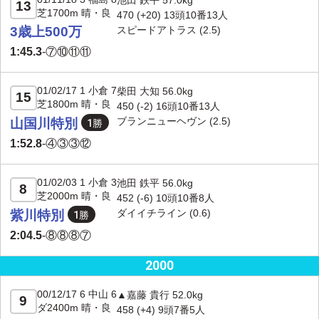
池田 鉄平 57.0kg
13
芝1700m 晴・良
470 (
+20
) 13頭10番13人
3歳上500万
スピードアトラス
(2.5)
1:45.3
-
⑦⑩⑪⑪
01/02/17 1 小倉 7
柴田 大知 56.0kg
15
芝1800m 晴・良
450 (-2) 16頭10番13人
ブランニューヘヴン
(2.5)
山国川特別
1:52.8
-
④③③⑫
01/02/03 1 小倉 3
池田 鉄平 56.0kg
8
芝2000m 晴・良
452 (-6) 10頭10番8人
ダイイチライン
(0.6)
紫川特別
2:04.5
-
⑧⑧⑧⑦
2000
00/12/17 6 中山 6
▲嘉藤 貴行 52.0kg
9
ダ2400m 晴・良
458 (+4) 9頭7番5人