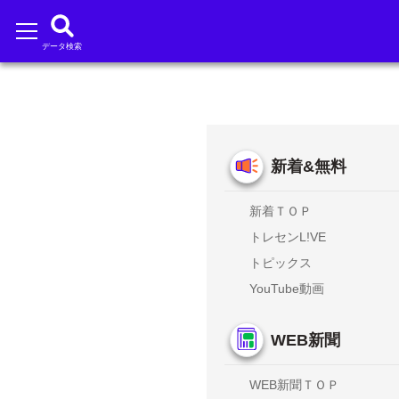
データ検索
新着&無料
新着ＴＯＰ
トレセンL!VE
トピックス
YouTube動画
WEB新聞
WEB新聞ＴＯＰ