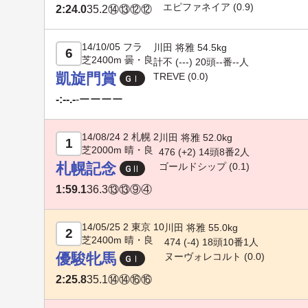
エピファネイア
(0.9)
2:24.0
35.2
⑭⑬⑫⑫
14/10/05 フラ
川田 将雅 54.5kg
6
芝2400m 曇・良
計不 (---) 20頭--番--人
凱旋門賞
TREVE (0.0)
-:--.-
-
ーーーー
14/08/24 2 札幌 2
川田 将雅 52.0kg
1
芝2000m 晴・良
476 (+2) 14頭8番2人
札幌記念
ゴールドシップ
(0.1)
1:59.1
36.3
⑬⑬⑨④
14/05/25 2 東京 10
川田 将雅 55.0kg
2
芝2400m 晴・良
474 (-4) 18頭10番1人
優駿牝馬
ヌーヴォレコルト
(0.0)
2:25.8
35.1
⑭⑭⑯⑯