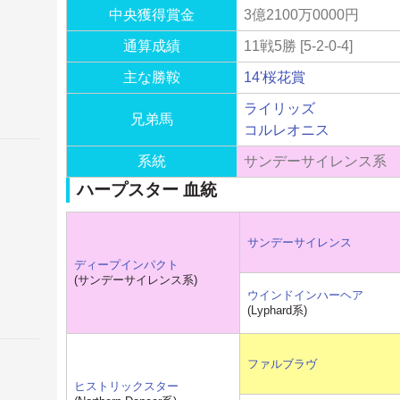
中央獲得賞金
3億2100万0000円
通算成績
11戦5勝 [5-2-0-4]
主な勝鞍
14'桜花賞
ライリッズ
兄弟馬
コルレオニス
系統
サンデーサイレンス系
ハープスター 血統
サンデーサイレンス
ディープインパクト
(サンデーサイレンス系)
ウインドインハーヘア
(Lyphard系)
ファルブラヴ
ヒストリックスター