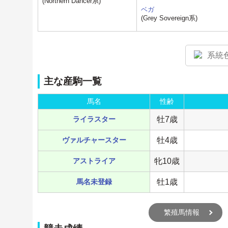
(Northern Dancer系)
ベガ
(Grey Sovereign系)
系統
主な産駒一覧
馬名
性齢
ライラスター
牡7歳
ヴァルチャースター
牡4歳
アストライア
牝10歳
馬名未登録
牡1歳
繁殖馬情報