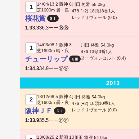
14/04/13 2 阪神 6
川田 将雅 55.0kg
1
芝1600m 曇・良
478 (+2) 18頭18番1人
桜花賞
レッドリヴェール
(0.0)
1:33.3
36.3
ーー⑱⑱
14/03/08 1 阪神 3
川田 将雅 54.0kg
1
芝1600m 晴・良
476 13頭3番1人
チューリップ
ヌーヴォレコルト
(0.4)
1:34.3
34.9
ーー⑫⑫
2013
13/12/08 5 阪神 4
川田 将雅 54.0kg
2
芝1600m 曇・良
476 (+2) 18頭10番1人
阪神ＪＦ
レッドリヴェール
(0.0)
1:33.9
35.5
ーー⑭⑭
13/08/25 2 新潟 10
川田 将雅 54.0kg