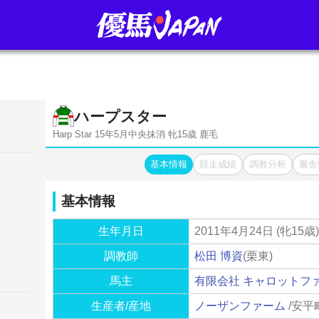
ハープスター
Harp Star 15年5月中央抹消 牝15歳 鹿毛
基本情報
競走成績
調教分析
厩舎
基本情報
生年月日
2011年4月24日 (牝15歳)
調教師
松田 博資
(栗東)
馬主
有限会社 キャロットフ
生産者/産地
ノーザンファーム
/安平