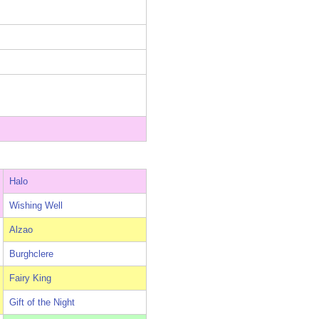
Halo
Wishing Well
Alzao
Burghclere
Fairy King
Gift of the Night