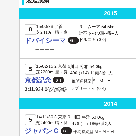
競走成績
2015
15/03/28 ア首
Ｒ．ムーア 54.5kg
8
芝2410m 晴・良
計不 (---) 9頭--番--人
ドバイシーマ
ドルニヤ (0.0)
-:--.-
-
ーーーー
15/02/15 2 京都 6
川田 将雅 54.0kg
5
芝2200m 曇・良
490 (
+14
) 11頭8番1人
京都記念
S－M－H
後傾瞬発型
ラブリーデイ
(0.4)
2:11.9
34.0
⑦⑦⑤⑤
2014
14/11/30 5 東京 9
川田 将雅 53.0kg
5
芝2400m 晴・良
476 (---) 18頭6番2人
ジャパンＣ
M－M－M
平均持続型