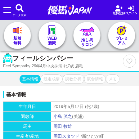
無料登録
ログイン
データ検索
🏇 推し馬サロンTOP
新着
WEB
プレミ
推し馬
無料
新聞
アム
サロン
レース一覧
フィールシンパシー
Feel Sympathy 26年4月中央抹消 牝7歳 鹿毛
記者&予想家
基本情報
競走成績
調教分析
厩舎情報
メモ
お気に入り
基本情報
プラン案内
生年月日
2019年5月17日 (牝7歳)
調教師
小島 茂之
(美浦)
馬主
岡田 牧雄
生産者/産地
岡田スタツド
/新ひだか町