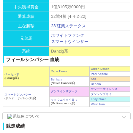
中央獲得賞金
1億3105万0000円
通算成績
32戦4勝 [4-4-2-22]
主な勝鞍
23'紅葉ステークス
ホワイトファング
兄弟馬
スマートウインザー
系統
Danzig系
フィールシンパシー 血統
Green Desert
Cape Cross
Park Appeal
ベーカバド
(Danzig系)
Kris
Behkara
(Native Dancer系)
Behera
サンデーサイレンス
ダンスインザダーク
ダンシングキイ
スマートシンパシー
(サンデーサイレンス系)
Forty Niner
キョウエイタイヨウ
(Mr. Prospector系)
West Turn
系統色について
競走成績