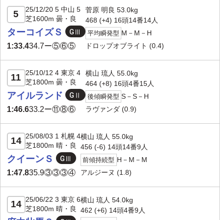
25/12/20 5 中山 5
菅原 明良 53.0kg
5
芝1600m 曇・良
468 (+4) 16頭14番14人
ターコイズＳ
M－M－H
平均瞬発型
ドロップオブライト
(0.4)
1:33.4
34.7
ー⑤⑥⑤
25/10/12 4 東京 4
横山 琉人 55.0kg
11
芝1800m 曇・良
464 (+8) 16頭4番15人
アイルランド
S－S－H
後傾瞬発型
ラヴァンダ
(0.9)
1:46.6
33.2
ー⑪⑧⑥
25/08/03 1 札幌 4
横山 琉人 55.0kg
14
芝1800m 晴・良
456 (-6) 14頭14番9人
クイーンＳ
H－M－M
前傾持続型
アルジーヌ
(1.8)
1:47.8
35.9
③③③④
25/06/22 3 東京 6
横山 琉人 54.0kg
14
芝1800m 晴・良
462 (+6) 14頭4番9人