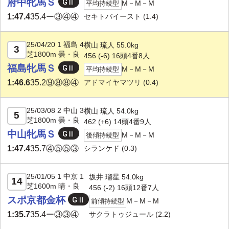
府中牝馬Ｓ
M－M－M
平均持続型
セキトバイースト
(1.4)
1:47.4
35.4
ー③④④
25/04/20 1 福島 4
横山 琉人 55.0kg
3
芝1800m 曇・良
456 (-6) 16頭4番8人
福島牝馬Ｓ
M－M－M
平均持続型
アドマイヤマツリ
(0.4)
1:46.6
35.2
⑨⑧⑧④
25/03/08 2 中山 3
横山 琉人 54.0kg
5
芝1800m 曇・良
462 (+6) 14頭4番9人
中山牝馬Ｓ
M－M－M
後傾持続型
シランケド
(0.3)
1:47.4
35.7
④⑤⑤③
25/01/05 1 中京 1
坂井 瑠星 54.0kg
14
芝1600m 晴・良
456 (-2) 16頭12番7人
スポ京都金杯
M－M－M
前傾持続型
サクラトゥジュール
(2.2)
1:35.7
35.4
ー③③④