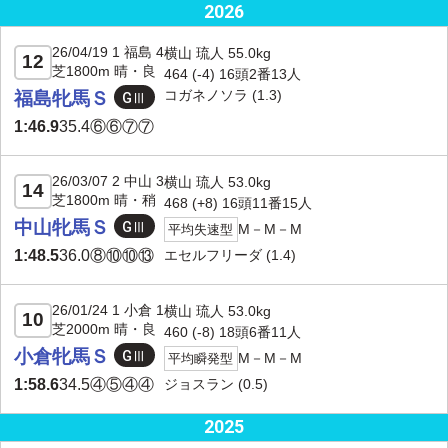
2026
26/04/19 1 福島 4
横山 琉人 55.0kg
12
芝1800m 晴・良
464 (-4) 16頭2番13人
コガネノソラ
(1.3)
福島牝馬Ｓ
1:46.9
35.4
⑥⑥⑦⑦
26/03/07 2 中山 3
横山 琉人 53.0kg
14
芝1800m 晴・稍
468 (+8) 16頭11番15人
中山牝馬Ｓ
M－M－M
平均失速型
エセルフリーダ
(1.4)
1:48.5
36.0
⑧⑩⑩⑬
26/01/24 1 小倉 1
横山 琉人 53.0kg
10
芝2000m 晴・良
460 (-8) 18頭6番11人
小倉牝馬Ｓ
M－M－M
平均瞬発型
ジョスラン
(0.5)
1:58.6
34.5
④⑤④④
2025