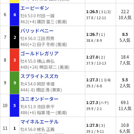
エーピーギン
1:26.5
22.2
(３1/2)
6
6
牡6 53.0 村田 一誠
10人気
37.8 / 12-11
462(+4) 諏訪 富三 (美浦)
バリッドペニー
1:26.7
8.5
(１)
7
2
牡4 56.0 江田 照男
5人気
38.6 / 8-9
460(+2) 田子 冬樹 (美浦)
ゴールドレガリア
1:27.0
18.4
(２)
8
3
牡4 55.0 横山 典弘
7人気
37.9 / 13-13
448(
+24
) 稗田 研二 (美浦)
スプライトスズカ
1:27.3
5.5
(１3/4)
9
9
牝4 54.0 岡部 幸雄
2人気
39.3 / 6-8
444(-8) 橋田 満 (栗東)
ユニオンドーター
1:27.3
69.1
(ハナ)
10
5
牝4 51.0 池田 鉄平
11人気
39.9 / 2-1
486(+6) 稲葉 隆一 (美浦)
マイネルエーテル
1:27.8
10.8
(３)
11
1
牡4 56.0 蛯名 正義
6人気
39.1 / 9-11