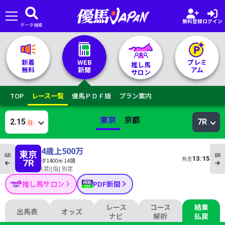
無料登録
ログイン
データ検索
🏇 推し馬サロンTOP
新着
WEB
プレミ
推し馬
無料
新聞
アム
サロン
レース一覧
TOP
レース一覧
優馬ＰＤＦ版
プラン案内
記者&予想家
東京
京都
2.15
7R
日
お気に入り
4歳上500万
東京
6R
8R
13:15
発走
ダ1400m 14頭
7R
プラン案内
(混)[指] 別定
推し馬サロン
PDF新聞
レース
コース
結果
出馬表
オッズ
ナビ
解析
払戻