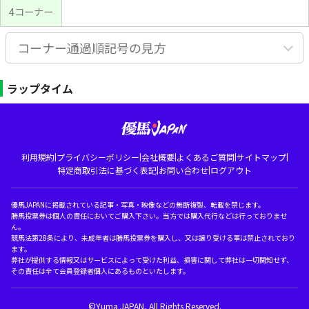
4コーナー
コーナー通過順記号の見方
ラップタイム
|
|
|
|
|
利用規約
プライバシーポリシー
会社概要
よくあるご質問
サイトマップ
|
|
特定商取引法に基づく表記
お問い合わせ
ログアウト
優馬JAPANに掲載されている記事・写真・映像などの無断複製、転載を禁じます。
勝馬投票券は個人の責任においてご購入下さい。当方では購入代行などは行っておりませ
ん。
競馬法第28条により、未成年者は勝馬投票券を購入し、又は譲り受ける事は禁止されており
ます。
弊社が提供する情報又はサービスによって受けた利益、損害に関して弊社は一切関知せず、
その責任は全て会員登録者個人にあるものといたします。
©Yuma JAPAN, All Rights Reserved.