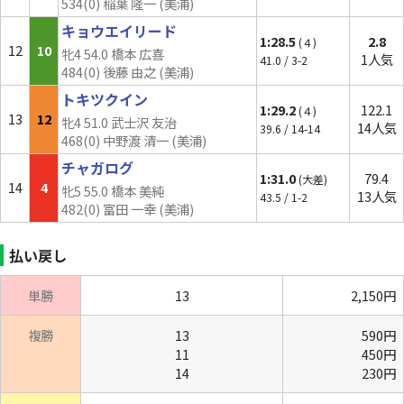
534(0) 稲葉 隆一 (美浦)
キョウエイリード
1:28.5
2.8
(４)
12
10
牝4 54.0 橋本 広喜
1人気
41.0 / 3-2
484(0) 後藤 由之 (美浦)
トキツクイン
1:29.2
122.1
(４)
13
12
牝4 51.0 武士沢 友治
14人気
39.6 / 14-14
468(0) 中野渡 清一 (美浦)
チャガログ
1:31.0
79.4
(大差)
14
4
牝5 55.0 橋本 美純
13人気
43.5 / 1-2
482(0) 富田 一幸 (美浦)
払い戻し
単勝
13
2,150円
複勝
13
590円
11
450円
14
230円