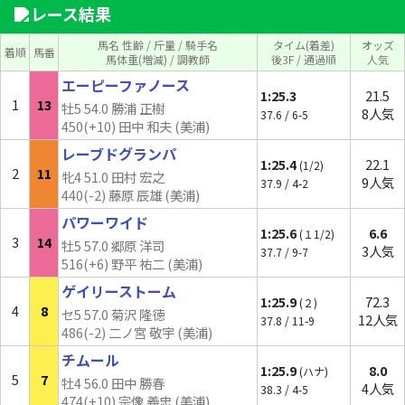
レース結果
馬名 性齢 / 斤量 / 騎手名
タイム(着差)
オッズ
着順
馬番
馬体重(増減) / 調教師
後3F / 通過順
人気
エーピーファノース
1:25.3
21.5
1
13
牡5 54.0 勝浦 正樹
8人気
37.6 / 6-5
450(
+10
) 田中 和夫 (美浦)
レーブドグランパ
1:25.4
22.1
(1/2)
2
11
牝4 51.0 田村 宏之
9人気
37.9 / 4-2
440(-2) 藤原 辰雄 (美浦)
パワーワイド
1:25.6
6.6
(１1/2)
3
14
牡5 57.0 郷原 洋司
3人気
37.7 / 9-7
516(+6) 野平 祐二 (美浦)
ゲイリーストーム
1:25.9
72.3
(２)
4
8
セ5 57.0 菊沢 隆徳
12人気
37.8 / 11-9
486(-2) 二ノ宮 敬宇 (美浦)
チムール
1:25.9
8.0
(ハナ)
5
7
牡4 56.0 田中 勝春
4人気
38.3 / 4-5
474(
+10
) 宗像 義忠 (美浦)