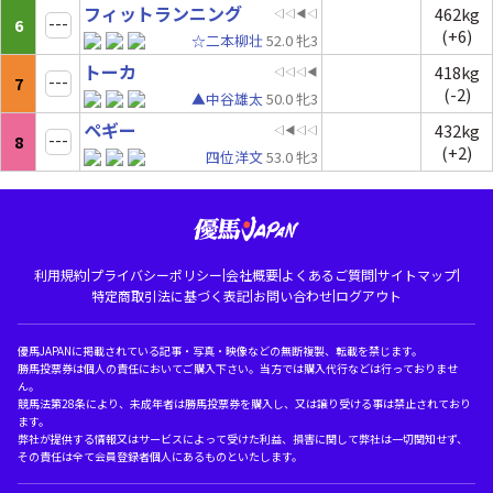
フィットランニング
462kg
◁◁◀◁
---
6
(+6)
☆二本柳壮
52.0 牝3
トーカ
418kg
◁◁◁◀
---
7
(-2)
▲中谷雄太
50.0 牝3
ペギー
432kg
◁◀◁◁
---
8
(+2)
四位洋文
53.0 牝3
|
|
|
|
|
利用規約
プライバシーポリシー
会社概要
よくあるご質問
サイトマップ
|
|
特定商取引法に基づく表記
お問い合わせ
ログアウト
優馬JAPANに掲載されている記事・写真・映像などの無断複製、転載を禁じます。
勝馬投票券は個人の責任においてご購入下さい。当方では購入代行などは行っておりませ
ん。
競馬法第28条により、未成年者は勝馬投票券を購入し、又は譲り受ける事は禁止されており
ます。
弊社が提供する情報又はサービスによって受けた利益、損害に関して弊社は一切関知せず、
その責任は全て会員登録者個人にあるものといたします。