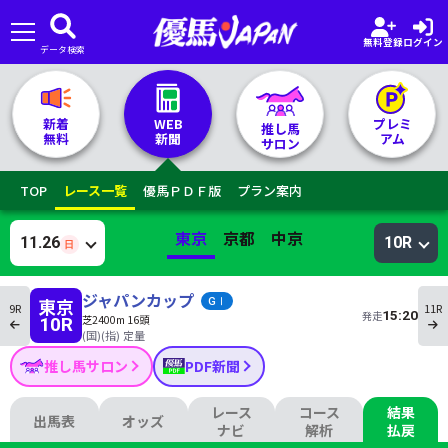
無料登録
ログイン
データ検索
🏇 推し馬サロンTOP
新着
WEB
プレミ
推し馬
無料
新聞
アム
サロン
レース一覧
TOP
レース一覧
優馬ＰＤＦ版
プラン案内
記者&予想家
東京
京都
中京
11.26
10R
日
お気に入り
ジャパンカップ
東京
9R
11R
15:20
発走
芝2400m 16頭
10R
プラン案内
(国)(指) 定量
推し馬サロン
PDF新聞
レース
コース
結果
出馬表
オッズ
ナビ
解析
払戻