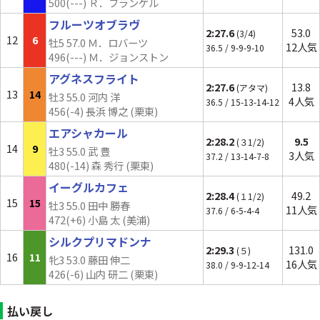
500(---) Ｒ．フランケル
フルーツオブラヴ
2:27.6
53.0
(3/4)
12
6
牡5 57.0 Ｍ．ロバーツ
12人気
36.5 / 9-9-9-10
496(---) Ｍ．ジョンストン
アグネスフライト
2:27.6
13.8
(アタマ)
13
14
牡3 55.0 河内 洋
4人気
36.5 / 15-13-14-12
456(-4) 長浜 博之 (栗東)
エアシャカール
2:28.2
9.5
(３1/2)
14
9
牡3 55.0 武 豊
3人気
37.2 / 13-14-7-8
480(
-14
) 森 秀行 (栗東)
イーグルカフェ
2:28.4
49.2
(１1/2)
15
15
牡3 55.0 田中 勝春
11人気
37.6 / 6-5-4-4
472(+6) 小島 太 (美浦)
シルクプリマドンナ
2:29.3
131.0
(５)
16
11
牝3 53.0 藤田 伸二
16人気
38.0 / 9-9-12-14
426(-6) 山内 研二 (栗東)
払い戻し