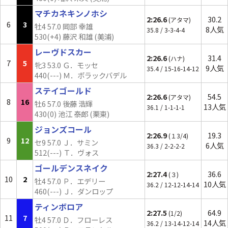
マチカネキンノホシ
2:26.6
30.2
(アタマ)
6
3
牡4 57.0 岡部 幸雄
8人気
35.8 / 3-3-4-4
530(+4) 藤沢 和雄 (美浦)
レーヴドスカー
2:26.6
31.4
(ハナ)
7
5
牝3 53.0 Ｇ．モッセ
9人気
35.4 / 15-16-14-12
440(---) Ｍ．ボラックバデル
ステイゴールド
2:26.6
54.5
(アタマ)
8
16
牡6 57.0 後藤 浩輝
13人気
36.1 / 1-1-1-1
430(0) 池江 泰郎 (栗東)
ジョンズコール
2:26.9
19.3
(１3/4)
9
12
セ9 57.0 Ｊ．サミン
6人気
36.3 / 2-2-2-2
512(---) Ｔ．ヴォス
ゴールデンスネイク
2:27.4
36.6
(３)
10
2
牡4 57.0 Ｐ．エデリー
10人気
36.2 / 12-12-14-14
460(---) Ｊ．ダンロップ
ティンボロア
2:27.5
64.9
(1/2)
11
7
牡4 57.0 Ｄ．フローレス
14人気
36.2 / 13-14-12-14