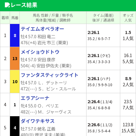
レース結果
馬名 性齢 / 斤量 / 騎手名
タイム(着差)
オッズ
着順
馬番
馬体重(増減) / 調教師
後3F / 通過順
人気
テイエムオペラオー
2:26.1
1.5
1
8
牡4 57.0 和田 竜二
1人気
35.2 / 6-5-7-7
476(+4) 岩元 市三 (栗東)
メイショウドトウ
2:26.1
16.1
(クビ)
2
13
牡4 57.0 安田 康彦
5人気
35.4 / 3-3-3-3
504(-4) 安田 伊佐夫 (栗東)
ファンタスティックライト
2:26.1
8.9
(ハナ)
3
10
牡4 57.0 Ｌ．デットーリ
2人気
35.0 / 9-9-9-10
472(---) Ｓ．ビン・スルール
エラアシーナ
2:26.4
23.5
(１3/4)
4
1
牝4 55.0 Ｏ．ペリエ
7人気
35.4 / 6-8-9-8
482(---) Ｍ．ジャーヴィス
ダイワテキサス
2:26.6
123.8
(１1/2)
5
4
牡7 57.0 蛯名 正義
15人気
35.8 / 5-5-4-4
480(0) 増沢 末夫 (美浦)