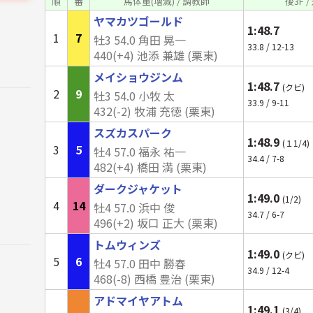
順
番
馬体重(増減) / 調教師
後3F 
ヤマカツゴールド
1:48.7
1
7
牡3 54.0 角田 晃一
33.8 / 12-13
440(+4) 池添 兼雄 (栗東)
メイショウジンム
1:48.7
(クビ)
2
9
牡3 54.0 小牧 太
33.9 / 9-11
432(-2) 牧浦 充徳 (栗東)
スズカスパーク
1:48.9
(１1/4)
3
5
牡4 57.0 福永 祐一
34.4 / 7-8
482(+4) 橋田 満 (栗東)
ダークジャケット
1:49.0
(1/2)
4
14
牡4 57.0 浜中 俊
34.7 / 6-7
496(+2) 坂口 正大 (栗東)
トムウィンズ
1:49.0
(クビ)
5
6
牡4 57.0 田中 勝春
34.9 / 12-4
468(-8) 西橋 豊治 (栗東)
アドマイヤアトム
1:49.1
(3/4)