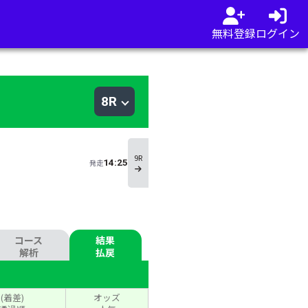
無料登録
ログイン
幌
8R
9R
14:25
発走
コース
結果
解析
払戻
(着差)
オッズ