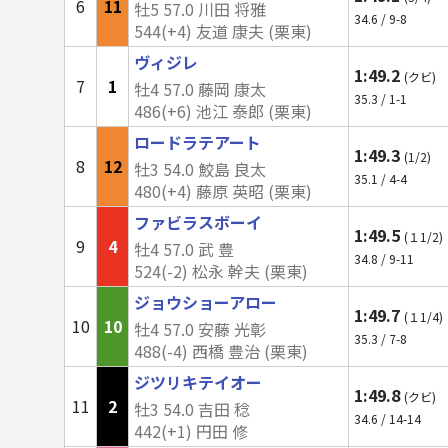
6
11
牡5 57.0 川田 将雅
34.6 / 9-8
544(+4) 友道 康夫 (栗東)
ヴィジレ
1:49.2
(クビ)
7
1
牡4 57.0 藤岡 康太
35.3 / 1-1
486(+6) 池江 泰郎 (栗東)
ロードラテアート
1:49.3
(1/2)
8
12
牡3 54.0 鮫島 良太
35.1 / 4-4
480(+4) 藤原 英昭 (栗東)
ファビラスボーイ
1:49.5
(１1/2)
9
4
牡4 57.0 武 豊
34.8 / 9-11
524(-2) 松永 幹夫 (栗東)
ジョウショーアロー
1:49.7
(１1/4)
10
10
牡4 57.0 安藤 光彰
35.3 / 7-8
488(-4) 西橋 豊治 (栗東)
ジツリキテイオー
1:49.8
(クビ)
11
2
牡3 54.0 吉田 稔
34.6 / 14-14
442(+1) 円田 修