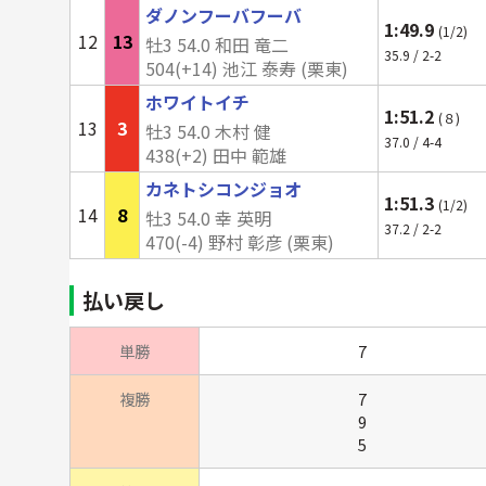
ダノンフーバフーバ
1:49.9
(1/2)
12
13
牡3 54.0 和田 竜二
35.9 / 2-2
504(
+14
) 池江 泰寿 (栗東)
ホワイトイチ
1:51.2
(８)
13
3
牡3 54.0 木村 健
37.0 / 4-4
438(+2) 田中 範雄
カネトシコンジョオ
1:51.3
(1/2)
14
8
牡3 54.0 幸 英明
37.2 / 2-2
470(-4) 野村 彰彦 (栗東)
払い戻し
単勝
7
複勝
7
9
5