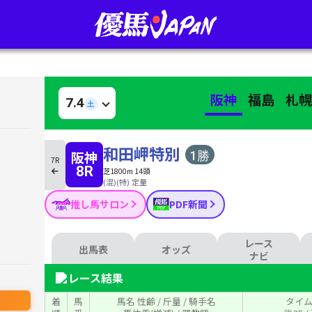
阪神
福島
札
7.4
土
和田岬特別
阪神
7R
8R
芝1800m 14頭
(混)(特) 定量
推し馬サロン
PDF新聞
レース
出馬表
オッズ
ナビ
レース結果
着
馬
馬名 性齢 / 斤量 / 騎手名
タイム