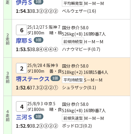
前走
伊丹Ｓ
M－M－M
平均瞬発型
1:54.3
38.3
②②②②
ベルウェザー(1.6)
25/12/27 5 阪神 7
国分 恭介
58.0
6
ダ1800m 晴・稍
526kg(+8) 16頭9番7人
２走前
摩耶Ｓ
H－M－M
前傾持続型
1:53.5
38.8
④④④④
ハナウマビーチ(0.7)
25/9/28 4 阪神 9
国分 恭介
58.0
2
ダ1800m 曇・良
518kg(+2) 16頭15番4人
３走前
堺ステークス
S－M－M
平均持続型
1:52.6
37.3
②②②①
シュラザック(0.1)
25/8/9 3 中京 5
国分 恭介
58.0
4
ダ1800m 晴・良
516kg(+8) 16頭9番7人
４走前
三河Ｓ
M－M－M
前傾失速型
1:52.9
38.2
③③②②
ポッドロゴ(0.2)