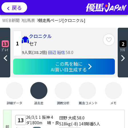
戻る
WEB新聞
出馬表
競走馬ページ[
クロニクル
]
クロニクル
1
セ7
13
2
ﾌﾟﾚｲ
ﾗﾌｴ
9人気(38.2倍)
田辺 裕信
58.0
この馬を軸に
AI買い目生成する
詳細データ
過去走
調教分析
厩舎コメント
メモ
26/3/1 1 阪神 4
団野 大成
58.0
13
ダ1800m 晴・良
518kg(-8) 14頭8番5人