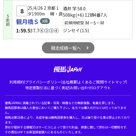
25/4/26 2 京都 1
酒井 学
58.0
8
ダ1900m 晴・良
508kg(+6) 12頭4番7人
５走前
観月橋Ｓ
M－S－M
前傾持続型
1:59.5
37.7
④③③④
ジンセイ(1.5)
競走成績一覧へ
|
|
|
|
|
利用規約
プライバシーポリシー
会社概要
よくあるご質問
サイトマップ
|
|
特定商取引法に基づく表記
お問い合わせ
ログアウト
優馬JAPANに掲載されている記事・写真・映像などの無断複製、転載を禁じます。
勝馬投票券は個人の責任においてご購入下さい。当方では購入代行などは行っておりませ
ん。
競馬法第28条により、未成年者は勝馬投票券を購入し、又は譲り受ける事は禁止されており
ます。
弊社が提供する情報又はサービスによって受けた利益、損害に関して弊社は一切関知せず、
その責任は全て会員登録者個人にあるものといたします。