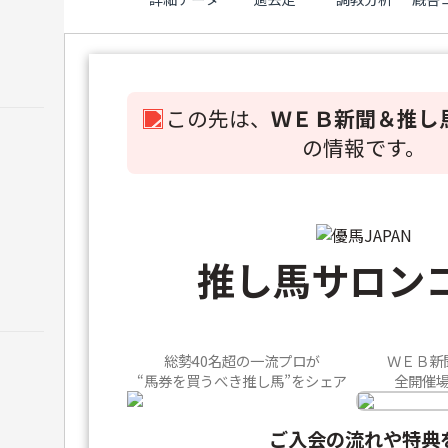
この先は、
ＷＥＢ新聞＆推し
の情報です。
推し馬サロン
総勢40名超の一流プロが
ＷＥＢ新
“馬券を買うべき推し馬”をシェア
全開催
ご入会の流れや特典