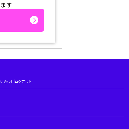
います
|
い合わせ
ログアウト