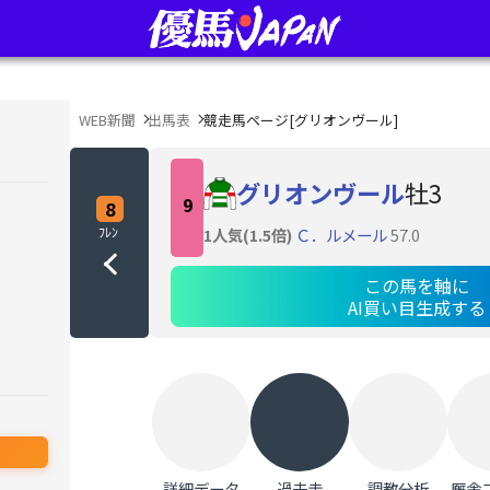
WEB新聞
出馬表
競走馬ページ[
グリオンヴール
]
グリオンヴール
牡3
9
8
ﾌﾚﾝ
1人気(1.5倍)
Ｃ．ルメール
57.0
この馬を軸に
AI買い目生成する
詳細データ
過去走
調教分析
厩舎