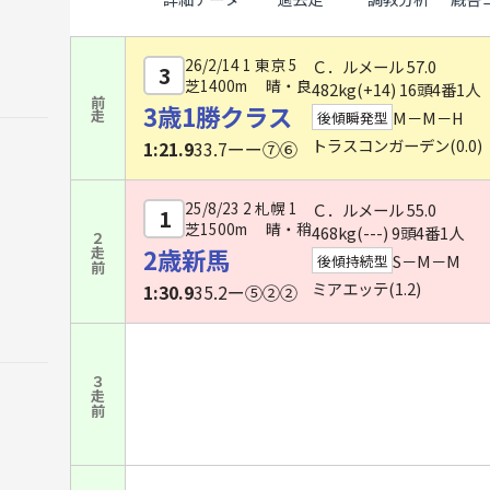
26/2/14 1 東京 5
Ｃ．ルメール
57.0
3
芝1400m 晴・良
482kg(
+14
) 16頭4番1人
前走
3歳1勝クラス
M－M－H
後傾瞬発型
トラスコンガーデン(0.0)
1:21.9
33.7
ーー⑦⑥
25/8/23 2 札幌 1
Ｃ．ルメール
55.0
1
芝1500m 晴・稍
468kg(---) 9頭4番1人
２走前
2歳新馬
S－M－M
後傾持続型
ミアエッテ(1.2)
1:30.9
35.2
ー⑤②②
３走前