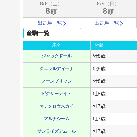
8/8（土）
8/9（日）
8
8
頭
頭
出走馬一覧
出走馬一覧
産駒一覧
馬名
性齢
ジャックドール
牡8歳
ジェラルディーナ
牝8歳
ノースブリッジ
牡8歳
ピクシーナイト
牡8歳
マテンロウスカイ
牡7歳
アルナシーム
牡7歳
サンライズアムール
牡7歳