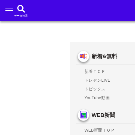
データ検索
新着&無料
新着ＴＯＰ
トレセンL!VE
トピックス
YouTube動画
WEB新聞
WEB新聞ＴＯＰ