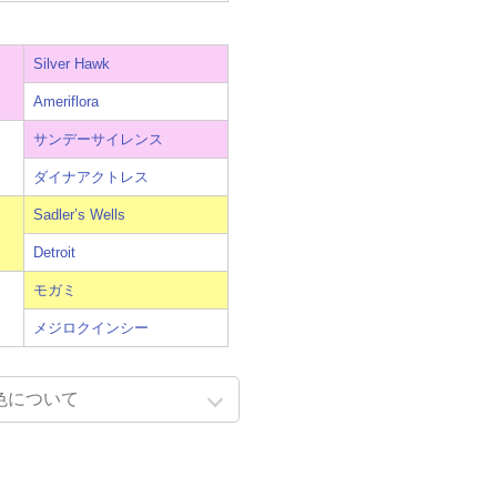
Silver Hawk
Ameriflora
サンデーサイレンス
ダイナアクトレス
Sadler’s Wells
Detroit
モガミ
メジロクインシー
色について