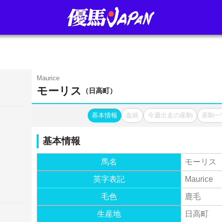
Maurice
モーリス
（日高町）
基本情報
血統
今週出走の産駒
産駒一
基本情報
馬名
モーリス
英字表記
Maurice
毛色
鹿毛
生産地
日高町