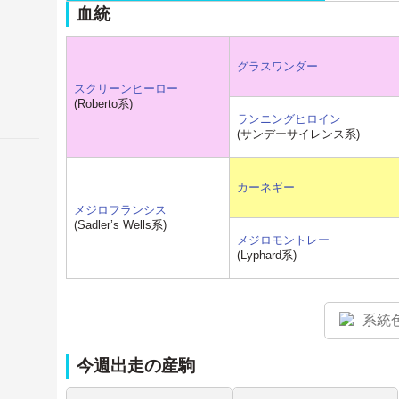
血統
グラスワンダー
スクリーンヒーロー
(Roberto系)
ランニングヒロイン
(サンデーサイレンス系)
カーネギー
メジロフランシス
(Sadler’s Wells系)
メジロモントレー
(Lyphard系)
系統
今週出走の産駒