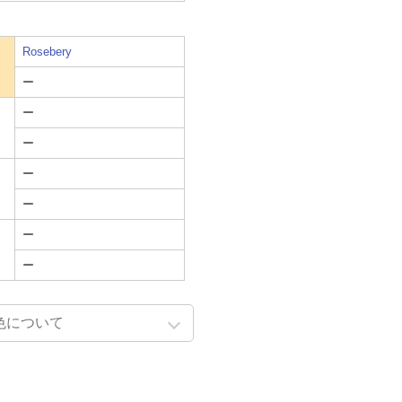
Rosebery
ー
ー
ー
ー
ー
ー
ー
色について