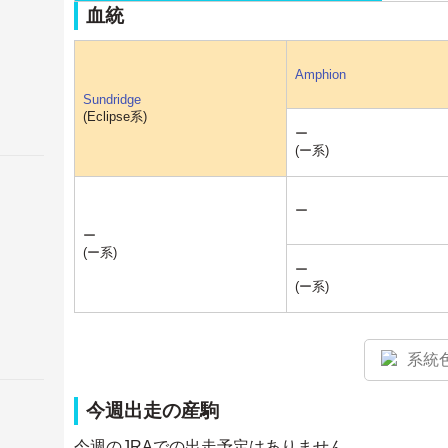
血統
Amphion
Sundridge
(Eclipse系)
ー
(ー系)
ー
ー
(ー系)
ー
(ー系)
系統
今週出走の産駒
今週のJRAでの出走予定はありません。