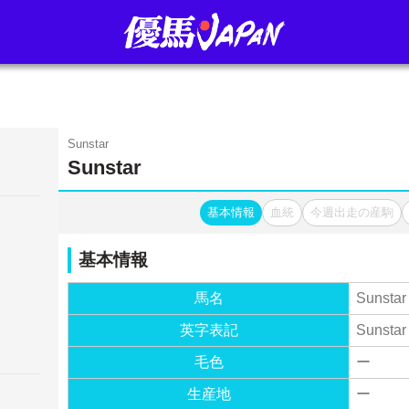
Sunstar
Sunstar
基本情報
血統
今週出走の産駒
基本情報
馬名
Sunstar
英字表記
Sunstar
毛色
ー
生産地
ー