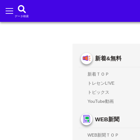
データ検索
新着&無料
新着ＴＯＰ
トレセンL!VE
トピックス
YouTube動画
WEB新聞
WEB新聞ＴＯＰ