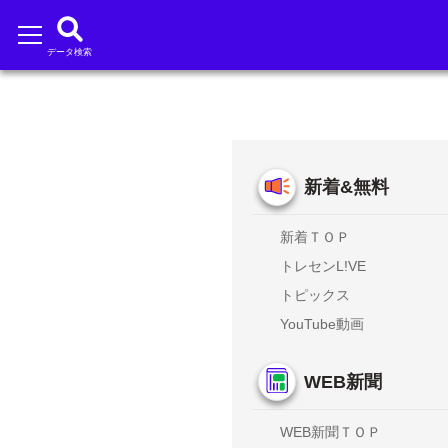
データ検索
新着&無料
新着ＴＯＰ
トレセンL!VE
トピックス
YouTube動画
WEB新聞
WEB新聞ＴＯＰ