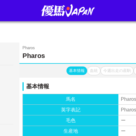
Pharos
Pharos
基本情報
血統
今週出走の産駒
基本情報
馬名
Pharo
英字表記
Pharo
毛色
ー
生産地
ー