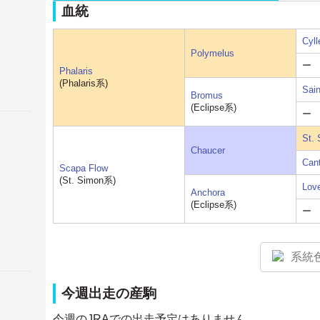
血統
Cyll
Polymelus
ー
Phalaris
(Phalaris系)
Sain
Bromus
(Eclipse系)
ー
St.
Chaucer
Cant
Scapa Flow
(St. Simon系)
Lov
Anchora
(Eclipse系)
ー
系統
今週出走の産駒
今週のJRAでの出走予定はありません。