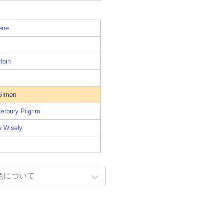
ene
foin
 Simon
erbury Pilgrim
e Wisely
色について