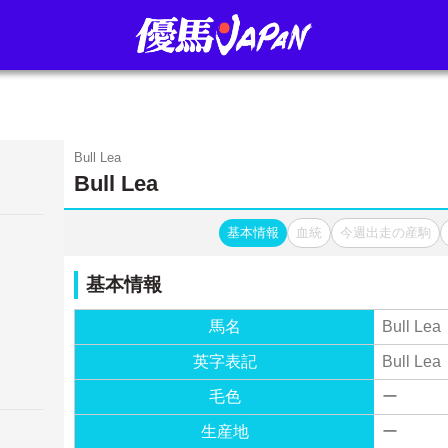
Bull Lea
Bull Lea
基本情報
血統
今週出走の産駒
基本情報
馬名
Bull Lea
英字表記
Bull Lea
毛色
ー
生産地
ー