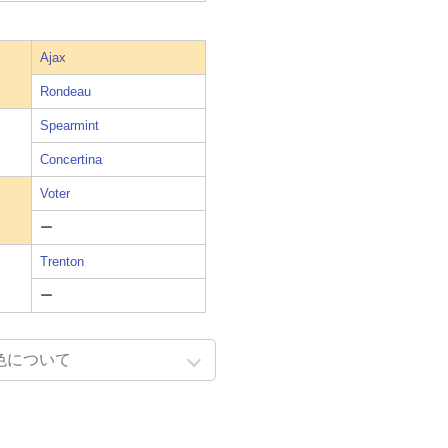
Ajax
Rondeau
Spearmint
Concertina
Voter
ー
Trenton
ー
色について