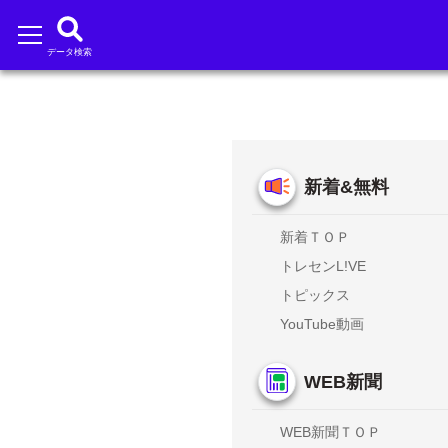
データ検索
新着&無料
新着ＴＯＰ
トレセンL!VE
トピックス
YouTube動画
WEB新聞
WEB新聞ＴＯＰ