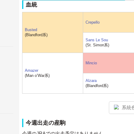
血統
Crepello
Busted
(Blandford系)
Sans Le Sou
(St. Simon系)
Mincio
Amazer
(Man o’War系)
Alzara
(Blandford系)
系統
今週出走の産駒
今週のJRAでの出走予定はありません。