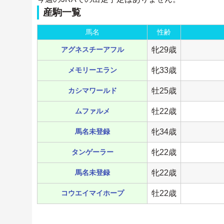
産駒一覧
馬名
性齢
アグネスチーアフル
牝29歳
メモリーエラン
牝33歳
カシマワールド
牡25歳
ムファルメ
牡22歳
馬名未登録
牝34歳
タンゲーラー
牝22歳
馬名未登録
牝22歳
コウエイマイホープ
牡22歳