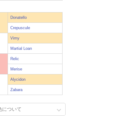
Donatello
Crepuscule
Vimy
Martial Loan
Relic
Merise
Alycidon
Zabara
色について