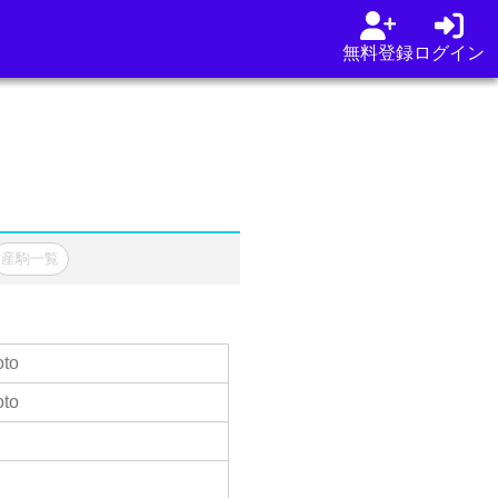
無料登録
ログイン
産駒一覧
oto
oto