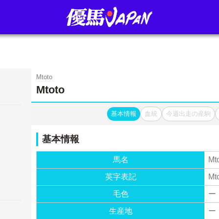
Mtoto
Mtoto
基本情報
血統
今週出走の産駒
基本情報
馬名
Mt
英字表記
Mt
毛色
ー
生産地
ー