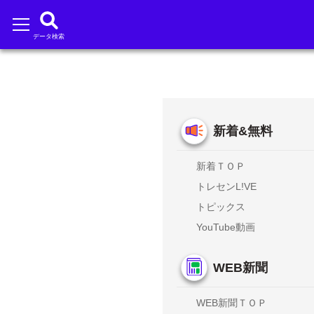
データ検索
新着&無料
新着ＴＯＰ
トレセンL!VE
トピックス
YouTube動画
WEB新聞
WEB新聞ＴＯＰ