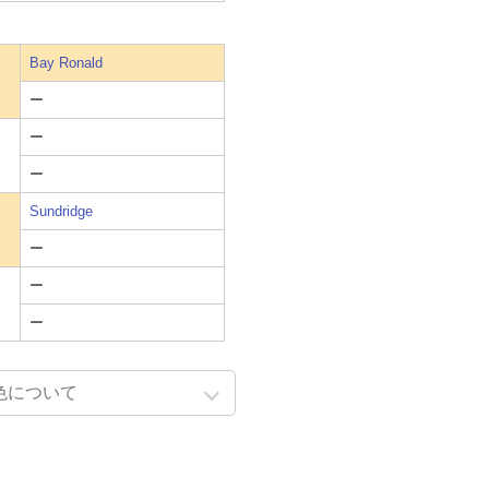
Bay Ronald
ー
ー
ー
Sundridge
ー
ー
ー
色について