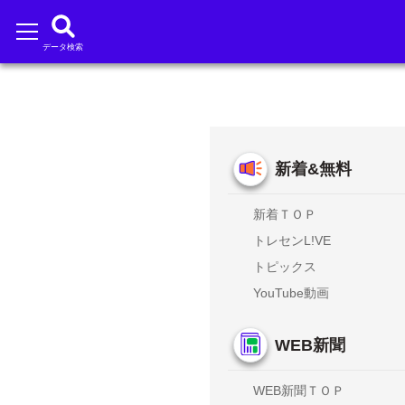
データ検索
新着&無料
新着ＴＯＰ
トレセンL!VE
トピックス
YouTube動画
WEB新聞
WEB新聞ＴＯＰ