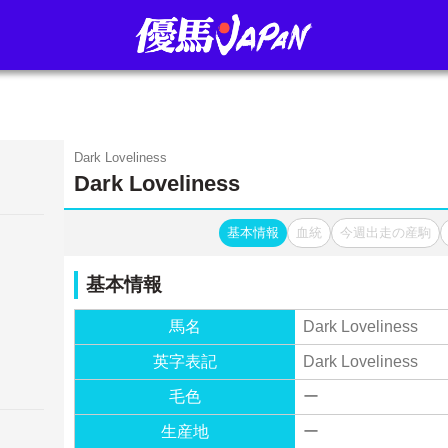
Dark Loveliness
Dark Loveliness
基本情報
血統
今週出走の産駒
基本情報
馬名
Dark Loveliness
英字表記
Dark Loveliness
毛色
ー
生産地
ー