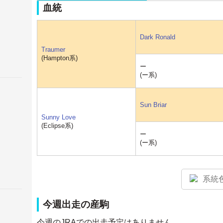
血統
Dark Ronald
Traumer
(Hampton系)
ー
(ー系)
Sun Briar
Sunny Love
(Eclipse系)
ー
(ー系)
系統
今週出走の産駒
今週のJRAでの出走予定はありません。