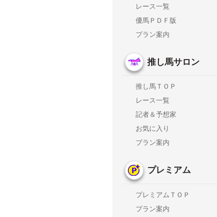
レース一覧
優馬ＰＤＦ版
プラン案内
推し馬サロン
推し馬ＴＯＰ
レース一覧
記者＆予想家
お気に入り
プラン案内
プレミアム
プレミアムＴＯＰ
プラン案内