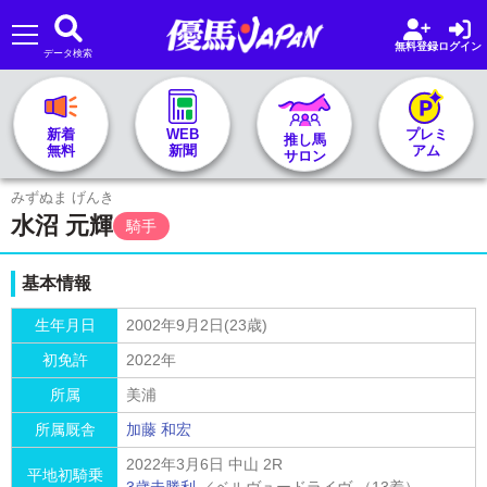
無料登録
ログイン
データ検索
🏇 推し馬サロンTOP
新着
WEB
プレミ
推し馬
無料
新聞
アム
サロン
レース一覧
みずぬま げんき
水沼 元輝
騎手
記者&予想家
基本情報
お気に入り
生年月日
2002年9月2日(23歳)
初免許
2022年
プラン案内
所属
美浦
所属厩舎
加藤 和宏
2022年3月6日 中山 2R
平地初騎乗