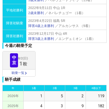
3歳未勝利
／ベルヴュードライヴ （13着）
2022年9月11日 中山 1R
平地初勝利
2歳未勝利
／ネバレチュゴー （1着）
2023年4月22日 福島 5R
障害初騎乗
障害4歳上未勝利
／アルカンサス （9着）
2023年12月17日 中山 4R
障害初勝利
障害3歳上未勝利
／エンデュミオン （1着）
今週の騎乗予定
中
8/2(日)
1
京
鞍
騎乗一覧
騎手成績
年
1着
2着
3着
4着以下
1
5
2
119
2026年
4
3
9
182
2025年