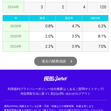
3
2
4
120
2024年
年
勝率
連対率
3着内率
0.8%
4.7%
6.3%
2026年
2.0%
3.5%
8.1%
2025年
2.3%
3.9%
7.0%
2024年
過去の騎乗成績
利用規約
|
プライバシーポリシー
|
会社概要
|
よくあるご質問
|
サイトマップ
|
特定商取引法に基づく表記
|
お問い合わせ
|
ログアウト
優馬JAPANに掲載されている記事・写真・映像などの無断複製、転載を禁じます。
勝馬投票券は個人の責任においてご購入下さい。当方では購入代行などは行っておりませ