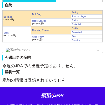
血統
Teddy
Bull Dog
Plucky Liege
Bull Lea
(Teddy系)
Ballot
Rose Leaves
(Eclipse系)
Colonial
Sickle
Reaping Reward
Dustwhirl
Sicily
(Phalaris系)
Gino
Gino Patty
(Herod系)
Suntica
系統色について
今週出走の産駒
今週のJRAでの出走予定はありません。
産駒一覧
産駒の情報は登録されていません。