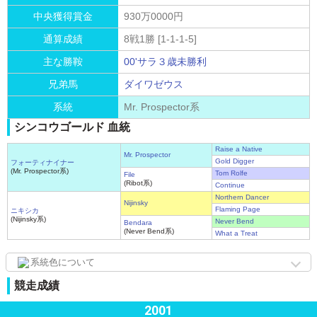
中央獲得賞金
930万0000円
通算成績
8戦1勝 [1-1-1-5]
主な勝鞍
00'サラ３歳未勝利
兄弟馬
ダイワゼウス
系統
Mr. Prospector系
シンコウゴールド 血統
Raise a Native
Mr. Prospector
Gold Digger
フォーティナイナー
(Mr. Prospector系)
Tom Rolfe
File
(Ribot系)
Continue
Northern Dancer
Nijinsky
Flaming Page
ニキシカ
(Nijinsky系)
Never Bend
Bendara
(Never Bend系)
What a Treat
系統色について
競走成績
2001