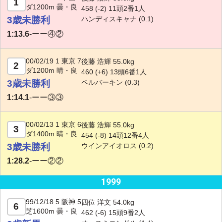
1
ダ1200m 曇・良
458 (-2) 11頭2番1人
3歳未勝利
ハンディスキャナ
(0.1)
1:13.6
-
ーー④②
00/02/19 1 東京 7
後藤 浩輝 55.0kg
2
ダ1200m 晴・良
460 (+6) 13頭6番1人
3歳未勝利
ベルバーキン
(0.3)
1:14.1
-
ーー③③
00/02/13 1 東京 6
後藤 浩輝 55.0kg
3
ダ1400m 晴・良
454 (-8) 14頭12番4人
3歳未勝利
ウインアイオロス
(0.2)
1:28.2
-
ーー②②
1999
99/12/18 5 阪神 5
四位 洋文 54.0kg
6
芝1600m 曇・良
462 (-6) 15頭9番2人