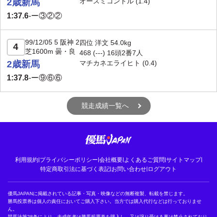
2歳新馬
オースミコンドル
(1.4)
1:37.6
-
ー③②②
99/12/05 5 阪神 2
四位 洋文 54.0kg
4
芝1600m 曇・良
468 (---) 16頭2番7人
2歳新馬
マチカネエライヒト
(0.4)
1:37.8
-
ー⑨⑥⑥
競走成績一覧へ
利用規約
|
プライバシーポリシー
|
会社概要
|
よくあるご質問
|
サイトマップ
|
特定商取引法に基づく表記
|
お問い合わせ
|
ログアウト
優馬JAPANに掲載されている記事・写真・映像などの無断複製、転載を禁じます。
勝馬投票券は個人の責任においてご購入下さい。当方では購入代行などは行っておりませ
ん。
競馬法第28条により、未成年者は勝馬投票券を購入し、又は譲り受ける事は禁止されており