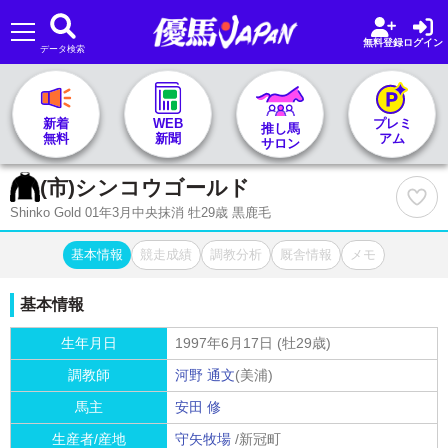
無料登録
ログイン
データ検索
🏇 推し馬サロンTOP
新着
WEB
プレミ
推し馬
無料
新聞
アム
サロン
レース一覧
(市)
シンコウゴールド
Shinko Gold 01年3月中央抹消 牡29歳 黒鹿毛
記者&予想家
基本情報
競走成績
調教分析
厩舎情報
メモ
お気に入り
基本情報
プラン案内
生年月日
1997年6月17日 (牡29歳)
調教師
河野 通文
(美浦)
馬主
安田 修
生産者/産地
守矢牧場
/新冠町