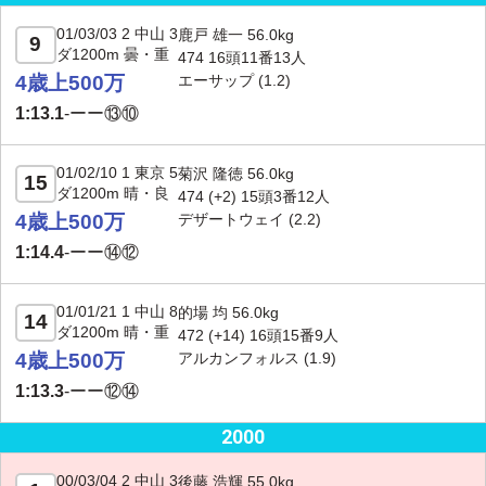
01/03/03 2 中山 3
鹿戸 雄一 56.0kg
9
ダ1200m 曇・重
474 16頭11番13人
4歳上500万
エーサップ
(1.2)
1:13.1
-
ーー⑬⑩
01/02/10 1 東京 5
菊沢 隆徳 56.0kg
15
ダ1200m 晴・良
474 (+2) 15頭3番12人
4歳上500万
デザートウェイ
(2.2)
1:14.4
-
ーー⑭⑫
01/01/21 1 中山 8
的場 均 56.0kg
14
ダ1200m 晴・重
472 (
+14
) 16頭15番9人
4歳上500万
アルカンフォルス
(1.9)
1:13.3
-
ーー⑫⑭
2000
00/03/04 2 中山 3
後藤 浩輝 55.0kg