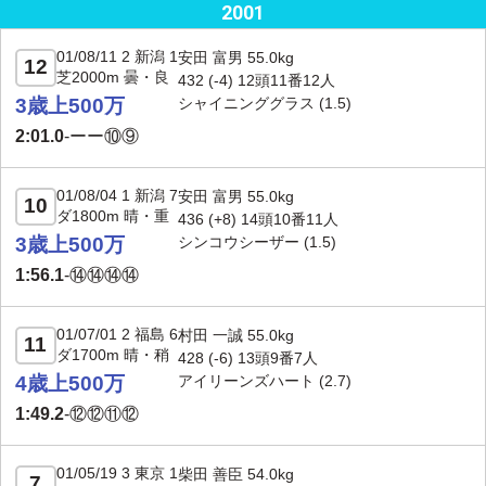
2001
01/08/11 2 新潟 1
安田 富男 55.0kg
12
芝2000m 曇・良
432 (-4) 12頭11番12人
3歳上500万
シャイニンググラス
(1.5)
2:01.0
-
ーー⑩⑨
01/08/04 1 新潟 7
安田 富男 55.0kg
10
ダ1800m 晴・重
436 (+8) 14頭10番11人
3歳上500万
シンコウシーザー
(1.5)
1:56.1
-
⑭⑭⑭⑭
01/07/01 2 福島 6
村田 一誠 55.0kg
11
ダ1700m 晴・稍
428 (-6) 13頭9番7人
4歳上500万
アイリーンズハート
(2.7)
1:49.2
-
⑫⑫⑪⑫
01/05/19 3 東京 1
柴田 善臣 54.0kg
7