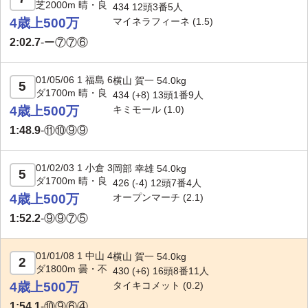
芝2000m 晴・良
434 12頭3番5人
4歳上500万
マイネラフィーネ
(1.5)
2:02.7
-
ー⑦⑦⑥
01/05/06 1 福島 6
横山 賀一 54.0kg
5
ダ1700m 晴・良
434 (+8) 13頭1番9人
4歳上500万
キミモール
(1.0)
1:48.9
-
⑪⑩⑨⑨
01/02/03 1 小倉 3
岡部 幸雄 54.0kg
5
ダ1700m 晴・良
426 (-4) 12頭7番4人
4歳上500万
オープンマーチ
(2.1)
1:52.2
-
⑨⑨⑦⑤
01/01/08 1 中山 4
横山 賀一 54.0kg
2
ダ1800m 曇・不
430 (+6) 16頭8番11人
4歳上500万
タイキコメット
(0.2)
1:54.1
-
⑩⑨⑥④