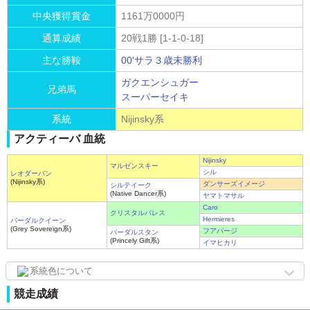
中央獲得賞金
1161万0000円
通算成績
20戦1勝 [1-1-0-18]
主な勝鞍
00'サラ３歳未勝利
ガクエンシュガー
兄弟馬
スーパーセイキ
系統
Nijinsky系
アクティーバ 血統
Nijinsky
マルゼンスキー
シル
レオダーバン
(Nijinsky系)
ダンサーズイメージ
シルテイーク
(Native Dancer系)
ヤマトマサル
Caro
クリスタルパレス
Hermieres
パーダルクイーン
(Grey Sovereign系)
フアバージ
パーダルスタン
(Princely Gift系)
イマヒカリ
系統色について
競走成績