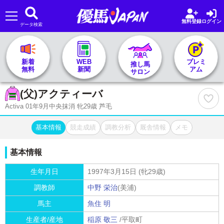
無料登録
ログイン
データ検索
🏇 推し馬サロンTOP
新着
WEB
プレミ
推し馬
無料
新聞
アム
サロン
レース一覧
(父)
アクティーバ
Activa 01年9月中央抹消 牝29歳 芦毛
記者&予想家
基本情報
競走成績
調教分析
厩舎情報
メモ
お気に入り
基本情報
プラン案内
生年月日
1997年3月15日 (牝29歳)
調教師
中野 栄治
(美浦)
馬主
魚住 明
生産者/産地
稲原 敬三
/平取町