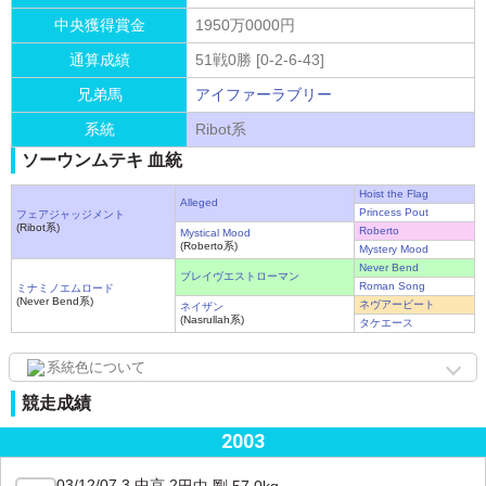
中央獲得賞金
1950万0000円
通算成績
51戦0勝 [0-2-6-43]
兄弟馬
アイファーラブリー
系統
Ribot系
ソーウンムテキ 血統
Hoist the Flag
Alleged
Princess Pout
フェアジャッジメント
(Ribot系)
Roberto
Mystical Mood
(Roberto系)
Mystery Mood
Never Bend
ブレイヴエストローマン
Roman Song
ミナミノエムロード
(Never Bend系)
ネヴアービート
ネイザン
(Nasrullah系)
タケエース
系統色について
競走成績
2003
03/12/07 3 中京 2