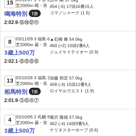
田中 剛 57.0kg
15
芝2000m 晴・良
454 (-6) 17頭16番15人
コマノシャーク
(1.5)
鳴海特別
2:02.9
-
⑮⑭⑫⑪
03/11/09 3 福島 6
▲石橋 脩 54.0kg
8
芝2000m 曇・良
460 (+2) 10頭2番6人
3歳上500万
ジェイケイテイオー
(0.9)
2:02.1
-
⑧⑧⑧⑧
03/10/26 3 福島 2
加藤 和宏 57.0kg
13
芝2000m 晴・良
458 (-4) 15頭12番9人
ロイヤルウエスト
(1.9)
相馬特別
2:01.9
-
⑤⑥④⑦
03/10/05 2 札幌 8
菊沢 隆徳 57.0kg
4
芝2000m 曇・良
462 (-4) 14頭9番9人
3歳上500万
ナリタスターホープ
(0.6)