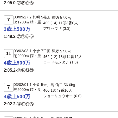
2:05.0
-
⑦⑧⑨⑥
03/09/27 2 札幌 5
菊沢 隆徳 57.0kg
7
ダ1700m 晴・重
466 (+4) 11頭3番6人
3歳上500万
アワセワザ
(3.3)
1:49.2
-
⑦⑦⑤⑤
03/02/08 1 小倉 7
千田 輝彦 57.0kg
11
芝2000m 雨・重
462 (+2) 18頭14番12人
4歳上500万
ロードモンタナ
(1.3)
2:05.2
-
⑰⑰⑬⑬
03/02/01 1 小倉 5
☆川島 信二 56.0kg
7
芝2000m 晴・良
460 18頭9番10人
4歳上500万
ジョーリュウオー
(0.6)
2:02.2
-
⑭⑨⑨⑤