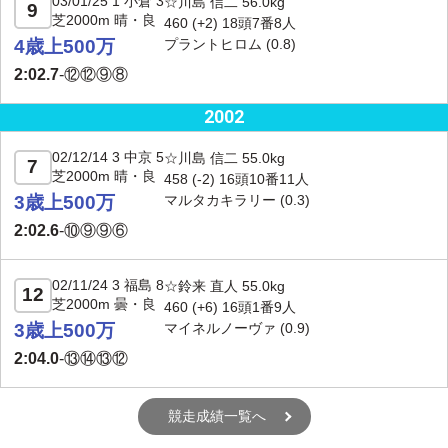
03/01/25 1 小倉 3
☆川島 信二 56.0kg
9
芝2000m 晴・良
460 (+2) 18頭7番8人
4歳上500万
プラントヒロム
(0.8)
2:02.7
-
⑫⑫⑨⑧
2002
02/12/14 3 中京 5
☆川島 信二 55.0kg
7
芝2000m 晴・良
458 (-2) 16頭10番11人
3歳上500万
マルタカキラリー
(0.3)
2:02.6
-
⑩⑨⑨⑥
02/11/24 3 福島 8
☆鈴来 直人 55.0kg
12
芝2000m 曇・良
460 (+6) 16頭1番9人
3歳上500万
マイネルノーヴァ
(0.9)
2:04.0
-
⑬⑭⑬⑫
競走成績一覧へ