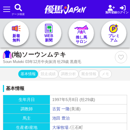
無料登録
ログイン
データ検索
🏇 推し馬サロンTOP
新着
WEB
プレミ
推し馬
無料
新聞
アム
サロン
レース一覧
(地)
ソーウンムテキ
Soun Muteki 03年12月中央抹消 牡29歳 黒鹿毛
記者&予想家
基本情報
競走成績
調教分析
厩舎情報
メモ
お気に入り
基本情報
プラン案内
生年月日
1997年5月8日 (牡29歳)
調教師
古賀 一隆
(美浦)
馬主
池田 豊治
生産者/産地
大塚牧場
/三石町