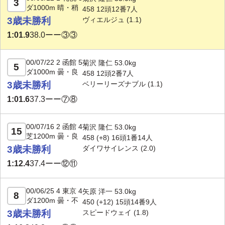
3
ダ1000m 晴・稍
458 12頭12番7人
3歳未勝利
ヴィエルジュ (1.1)
1:01.9
38.0
ーー③③
00/07/22 2 函館 5
菊沢 隆仁 53.0kg
5
ダ1000m 曇・良
458 12頭2番7人
3歳未勝利
ベリーリーズナブル (1.1)
1:01.6
37.3
ーー⑦⑧
00/07/16 2 函館 4
菊沢 隆仁 53.0kg
15
芝1200m 曇・良
458 (+8) 16頭1番14人
3歳未勝利
ダイワサイレンス (2.0)
1:12.4
37.4
ーー⑫⑪
00/06/25 4 東京 4
矢原 洋一 53.0kg
8
ダ1200m 曇・不
450 (
+12
) 15頭14番9人
3歳未勝利
スピードウェイ (1.8)