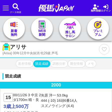
無料登録
ログイン
データ検索
🏇 推し馬サロンTOP
新着
WEB
プレミ
推し馬
無料
新聞
アム
サロン
レース一覧
アリサ
(Arisa) 00年12月中央抹消 牝29歳 芦毛
記者&予想家
基本情報
競走成績
調教分析
厩舎情報
メモ
お気に入り
競走成績
プラン案内
2000
00/11/26 3 中京 2
矢原 洋一 53.0kg
15
ダ1700m 晴・良
444 (
-10
) 16頭6番14人
3歳上500万
スズノウイング (4.4)