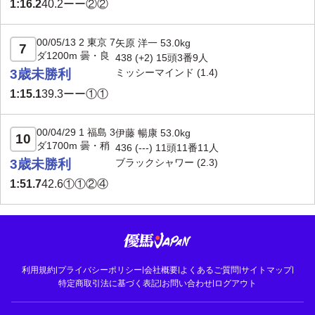
1:16.2
40.2
ーー②②
00/05/13 2 東京 7
矢原 洋一 53.0kg
7
ダ1200m 曇・良
438 (+2) 15頭3番9人
3歳未勝利
ミッシーマインド (1.4)
1:15.1
39.3
ーー①①
00/04/29 1 福島 3
伊藤 暢康 53.0kg
10
ダ1700m 曇・稍
436 (---) 11頭11番11人
3歳未勝利
ブラックシャワー (2.3)
1:51.7
42.6
①①②④
利用規約
|
プライバシーポリシー
|
会社概要
|
よくあるご質問
|
サイトマップ
|
特定商取引法に基づく表記
|
お問い合わせ
|
ログアウト