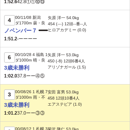
1:52.6
42.8
①①⑩⑬
00/11/08 新潟
矢原 洋一 54.0kg
4
ダ1700m 曇・良
454 (---) 12頭--番--人
ノベンバー７
ヒロアカデミー (0.0)
1:51.2
-
ーーーー
00/10/28 4 福島 1
矢原 洋一 53.0kg
6
ダ1000m 晴・良
450 (-8) 12頭6番4人
3歳未勝利
アリゾナガール (1.5)
1:02.0
37.8
ーー④⑤
00/08/26 1 札幌 7
安田 富男 53.0kg
3
ダ1000m 雨・不
458 12頭10番4人
3歳未勝利
エアステビア (1.0)
1:01.2
37.0
ーー③③
00/08/12 1 札幌 3
菊沢 隆仁 53.0kg