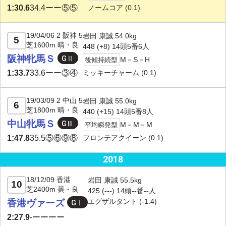
ノームコア
(0.1)
1:30.6
34.4
ーー⑤⑤
19/04/06 2 阪神 5
岩田 康誠 54.0kg
5
芝1600m 晴・良
448 (+8) 14頭5番6人
阪神牝馬Ｓ
M－S－H
後傾持続型
ミッキーチャーム
(0.1)
1:33.7
33.6
ーー③④
19/03/09 2 中山 5
岩田 康誠 55.0kg
6
芝1800m 晴・良
440 (
+15
) 14頭5番8人
中山牝馬Ｓ
M－M－M
平均瞬発型
フロンテアクイーン
(0.1)
1:47.8
35.5
⑤⑥⑨⑧
2018
18/12/09 香港
岩田 康誠 55.5kg
10
芝2400m 曇・良
425 (---) 14頭--番--人
エグザルタント (-1.4)
香港ヴァーズ
2:27.9
-
ーーーー