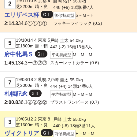
19/11/10 5 京都 4
藤岡 佑介 56.0kg
2
芝2200m 晴・良
448 (+6) 18頭6番7人
エリザベス杯
S－M－H
後傾持続型
ラッキーライラック
(0.2)
2:14.3
34.6
①①①①
19/10/14 4 東京 5
戸崎 圭太 54.0kg
5
芝1800m 曇・稍
442 (-2) 16頭13番3人
府中牝馬Ｓ
M－M－M
平均持続型
スカーレットカラー
(0.6)
1:45.1
34.3
ー③②②
19/08/18 2 札幌 2
戸崎 圭太 55.0kg
7
芝2000m 晴・良
444 (+4) 14頭14番6人
札幌記念
M－M－M
平均持続型
ブラストワンピース
(0.7)
2:00.8
36.1
②②②②
19/05/12 2 東京 8
戸崎 圭太 55.0kg
3
芝1600m 晴・良
440 (-8) 18頭3番11人
ヴィクトリア
H－M－M
前傾持続型