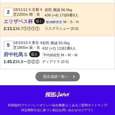
18/11/11 5 京都 4
岩田 康誠 56.0kg
2
芝2200m 晴・良
436 (+4) 17頭9番9人
エリザベス杯
M－S－H
後傾瞬発型
リスグラシュー
(0.0)
2:13.1
34.7
①①①①
18/10/13 4 東京 4
岩田 康誠 55.0kg
5
芝1800m 曇・良
432 (+2) 11頭1番6人
府中牝馬Ｓ
M－M－M
平均持続型
ディアドラ
(0.5)
1:45.2
34.8
ー②②②
競走成績一覧へ
利用規約
|
プライバシーポリシー
|
会社概要
|
よくあるご質問
|
サイトマップ
|
特定商取引法に基づく表記
|
お問い合わせ
|
ログアウト