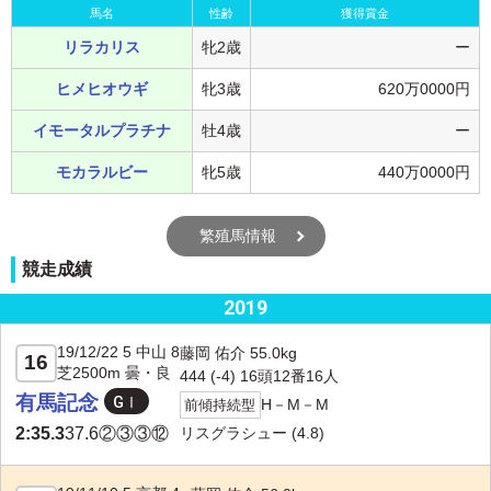
馬名
性齢
獲得賞金
リラカリス
牝2歳
ー
ヒメヒオウギ
牝3歳
620万0000円
イモータルプラチナ
牡4歳
ー
モカラルビー
牝5歳
440万0000円
繁殖馬情報
競走成績
2019
19/12/22 5 中山 8
藤岡 佑介 55.0kg
16
芝2500m 曇・良
444 (-4) 16頭12番16人
有馬記念
H－M－M
前傾持続型
リスグラシュー
(4.8)
2:35.3
37.6
②③③⑫