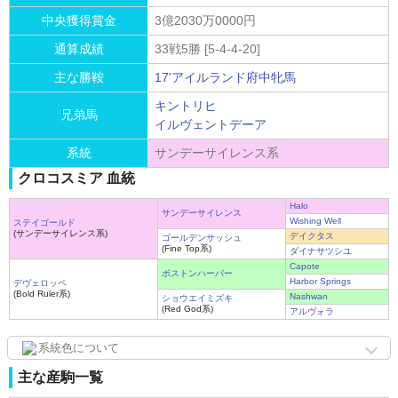
中央獲得賞金
3億2030万0000円
通算成績
33戦5勝 [5-4-4-20]
主な勝鞍
17'アイルランド府中牝馬
キントリヒ
兄弟馬
イルヴェントデーア
系統
サンデーサイレンス系
クロコスミア 血統
Halo
サンデーサイレンス
Wishing Well
ステイゴールド
(サンデーサイレンス系)
デイクタス
ゴールデンサッシュ
(Fine Top系)
ダイナサツシユ
Capote
ボストンハーバー
Harbor Springs
デヴェロッペ
(Bold Ruler系)
Nashwan
ショウエイミズキ
(Red God系)
アルヴォラ
系統色について
主な産駒一覧