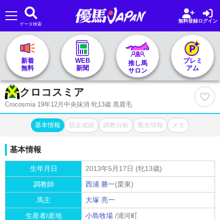
無料登録
ログイン
データ検索
🏇 推し馬サロンTOP
新着
WEB
プレミ
推し馬
無料
新聞
アム
サロン
レース一覧
クロコスミア
Crocosmia 19年12月中央抹消 牝13歳 黒鹿毛
記者&予想家
基本情報
競走成績
調教分析
厩舎情報
メモ
お気に入り
基本情報
プラン案内
生年月日
2013年5月17日 (牝13歳)
調教師
西浦 勝一
(栗東)
馬主
大塚 亮一
生産者/産地
小島牧場
/浦河町