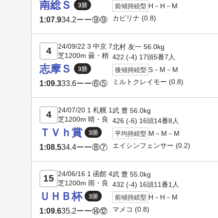
南総Ｓ
H－H－M
前傾持続型
カピリナ
(0.8)
1:07.9
34.2
ーー⑨⑨
24/09/22 3 中京 7
北村 友一 56.0kg
4
芝1200m 曇・稍
422 (-4) 17頭5番7人
志摩Ｓ
S－M－M
後傾持続型
ミルトクレイモー
(0.8)
1:09.3
33.6
ーー⑥⑤
24/07/20 1 札幌 1
武 豊 56.0kg
4
芝1200m 晴・良
426 (-6) 16頭14番8人
ＴＶｈ賞
M－M－M
平均持続型
エイシンフェンサー
(0.2)
1:08.5
34.4
ーー⑧⑦
24/06/16 1 函館 4
武 豊 55.0kg
15
芝1200m 雨・良
432 (-4) 16頭11番1人
ＵＨＢ杯
H－H－M
前傾持続型
マメコ
(0.8)
1:09.6
35.2
ーー⑭⑫