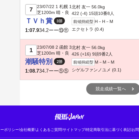
23/07/22 1 札幌 1
北村 友一 56.0kg
7
芝1200m 晴・良
422 (-4) 15頭10番8人
ＴＶｈ賞
H－H－M
前傾持続型
エクセトラ
(0.4)
1:07.9
34.2
ーー⑬⑪
23/07/08 2 函館 3
北村 友一 56.0kg
1
芝1200m 晴・良
426 (
+16
) 9頭9番2人
潮騒特別
M－M－M
前傾持続型
シゲルファンノユメ
(0.1)
1:08.7
34.7
ーー⑤⑤
競走成績一覧へ
シーポリシー
|
会社概要
|
よくあるご質問
|
サイトマップ
|
特定商取引法に基づく表記
|
お問