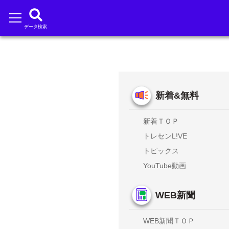
データ検索
新着&無料
新着ＴＯＰ
トレセンL!VE
トピックス
YouTube動画
WEB新聞
WEB新聞ＴＯＰ