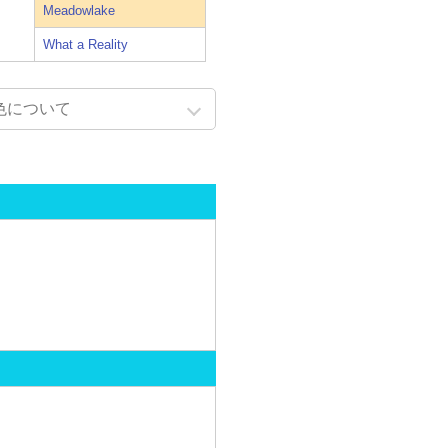
Meadowlake
What a Reality
色について