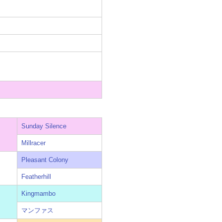
Sunday Silence
Millracer
Pleasant Colony
Featherhill
Kingmambo
マンファス