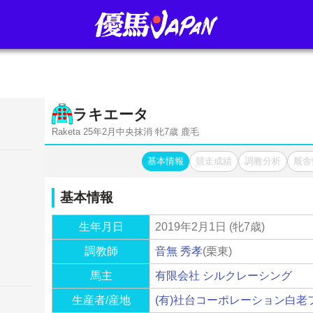
ラキエータ
Raketa 25年2月中央抹消 牝7歳 鹿毛
基本情報
競走成績
調教分析
厩舎
基本情報
生年月日
2019年2月1日 (牝7歳)
調教師
音無 秀孝
(栗東)
馬主
有限会社 シルクレーシング
生産者/産地
(有)社台コーポレーション白老