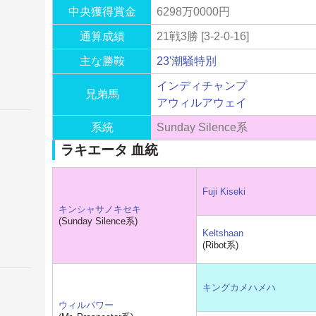
中央獲得賞金
6298万0000円
通算成績
21戦3勝 [3-2-0-16]
主な勝鞍
23'潮騒特別
インディチャンプ
兄弟馬
アウィルアウェイ
系統
Sunday Silence系
ラキエータ 血統
Fuji Kiseki
キンシャサノキセキ
(Sunday Silence系)
Keltshaan
(Ribot系)
キングカメハメハ
ウィルパワー