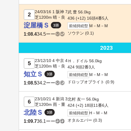
24/03/16 1 阪神 7
武 豊 56.0kg
2
芝1200m 晴・良
436 (
+12
) 16頭4番5人
淀屋橋Ｓ
M－M－M
前傾持続型
ソウテン
(0.1)
1:08.4
34.5
ーー⑧⑤
2023
23/12/10 4 中京 4
Ｈ．ドイル 56.0kg
5
芝1200m 晴・良
424 9頭2番3人
知立Ｓ
M－M－M
前傾持続型
ドロップオブライト
(0.9)
1:08.5
34.2
ーー⑧⑥
23/10/21 4 新潟 3
北村 友一 56.0kg
6
芝1200m 雨・重
424 (+2) 18頭11番6人
北陸Ｓ
H－M－M
前傾持続型
オタルエバー
(0.3)
1:09.7
36.1
ーー⑬⑬