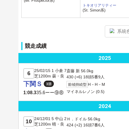
(Mr. Prospector系)
トキオリアリティー
(St. Simon系)
系統
競走成績
2025
25/02/15 1 小倉 7
斎藤 新 56.0kg
6
芝1200m 曇・良
430 (+6) 18頭5番9人
下関Ｓ
H－H－M
前傾持続型
マイネルレノン
(0.5)
1:08.3
35.6
ーー⑨⑧
2024
24/12/01 5 中山 2
Ｈ．ドイル 56.0kg
10
芝1200m 晴・良
424 (+2) 16頭7番6人