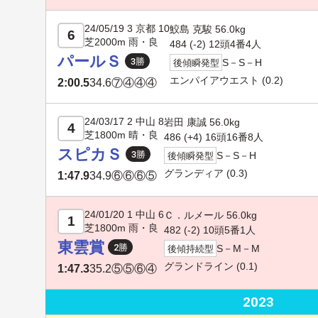
24/05/19 3 京都 10
鮫島 克駿 56.0kg
6
芝2000m 雨・良
484 (-2) 12頭4番4人
パールＳ
S－S－H
後傾瞬発型
エンパイアウエスト
(0.2)
2:00.5
34.6
⑦④④④
24/03/17 2 中山 8
岩田 康誠 56.0kg
4
芝1800m 晴・良
486 (+4) 16頭16番8人
スピカＳ
S－S－H
後傾瞬発型
グランディア
(0.3)
1:47.9
34.9
⑥⑥⑥⑤
24/01/20 1 中山 6
Ｃ．ルメール 56.0kg
1
芝1800m 雨・良
482 (-2) 10頭5番1人
東雲賞
S－M－M
後傾持続型
グランドライン
(0.1)
1:47.3
35.2
⑤⑤⑥④
2023