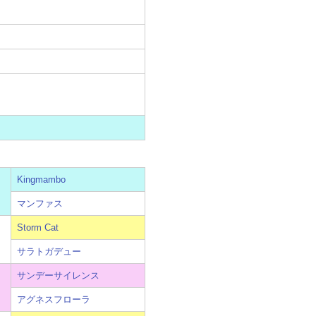
Kingmambo
マンファス
Storm Cat
サラトガデュー
サンデーサイレンス
アグネスフローラ