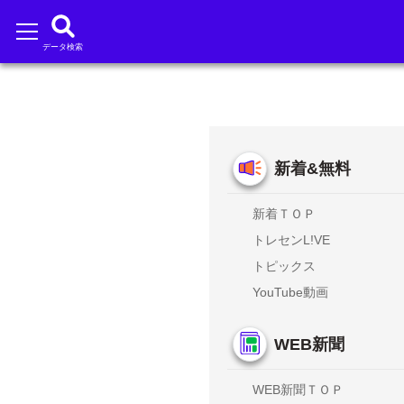
データ検索
新着&無料
新着ＴＯＰ
トレセンL!VE
トピックス
YouTube動画
WEB新聞
WEB新聞ＴＯＰ