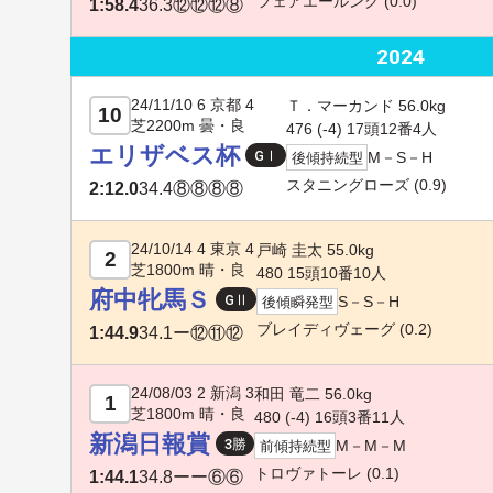
フェアエールング
(0.0)
1:58.4
36.3
⑫⑫⑫⑧
2024
24/11/10 6 京都 4
Ｔ．マーカンド 56.0kg
10
芝2200m 曇・良
476 (-4) 17頭12番4人
エリザベス杯
M－S－H
後傾持続型
スタニングローズ
(0.9)
2:12.0
34.4
⑧⑧⑧⑧
24/10/14 4 東京 4
戸崎 圭太 55.0kg
2
芝1800m 晴・良
480 15頭10番10人
府中牝馬Ｓ
S－S－H
後傾瞬発型
ブレイディヴェーグ
(0.2)
1:44.9
34.1
ー⑫⑪⑫
24/08/03 2 新潟 3
和田 竜二 56.0kg
1
芝1800m 晴・良
480 (-4) 16頭3番11人
新潟日報賞
M－M－M
前傾持続型
トロヴァトーレ
(0.1)
1:44.1
34.8
ーー⑥⑥