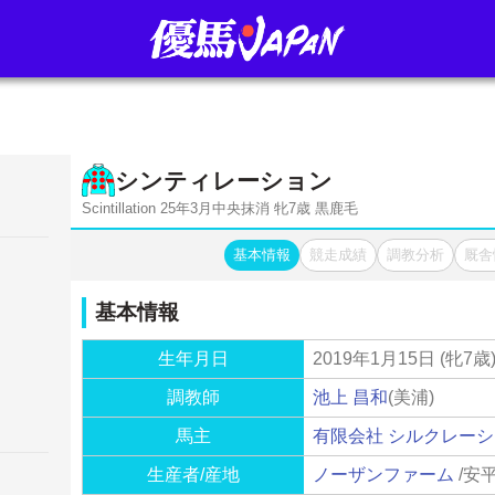
シンティレーション
Scintillation 25年3月中央抹消 牝7歳 黒鹿毛
基本情報
競走成績
調教分析
厩舎
基本情報
生年月日
2019年1月15日 (牝7歳
調教師
池上 昌和
(美浦)
馬主
有限会社 シルクレー
生産者/産地
ノーザンファーム
/安