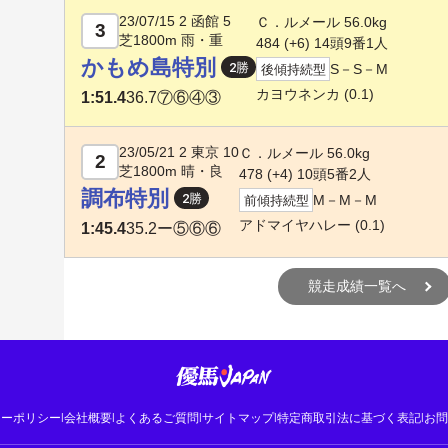
23/07/15 2 函館 5
Ｃ．ルメール 56.0kg
3
芝1800m 雨・重
484 (+6) 14頭9番1人
かもめ島特別
S－S－M
後傾持続型
カヨウネンカ
(0.1)
1:51.4
36.7
⑦⑥④③
23/05/21 2 東京 10
Ｃ．ルメール 56.0kg
2
芝1800m 晴・良
478 (+4) 10頭5番2人
調布特別
M－M－M
前傾持続型
アドマイヤハレー
(0.1)
1:45.4
35.2
ー⑤⑥⑥
競走成績一覧へ
シーポリシー
|
会社概要
|
よくあるご質問
|
サイトマップ
|
特定商取引法に基づく表記
|
お問