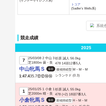
(サンデーサイレンス系)
トコア
(Sadler’s Wells系)
系統
競走成績
2025
25/03/08 2 中山 3
杉原 誠人 56.0kg
7
芝1800m 曇・良
478 14頭12番5人
中山牝馬Ｓ
M－M－M
後傾持続型
シランケド
(0.3)
1:47.4
35.7
⑫⑫⑭⑭
25/01/25 1 小倉 1
杉原 誠人 55.0kg
1
芝2000m 晴・良
478 (+2) 18頭7番3人
小倉牝馬Ｓ
H－M－M
前傾持続型