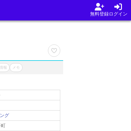
無料登録
ログイン
情報
メモ
)
シング
平町