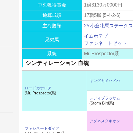
中央獲得賞金
1億3130万0000円
通算成績
17戦5勝 [5-4-2-6]
主な勝鞍
25'小倉牝馬ステークス
イムホテプ
兄弟馬
ファシネートゼット
系統
Mr. Prospector系
シンティレーション 血統
キングカメハメハ
ロードカナロア
(Mr. Prospector系)
レディブラッサム
(Storm Bird系)
アグネスタキオン
ファシネートダイア