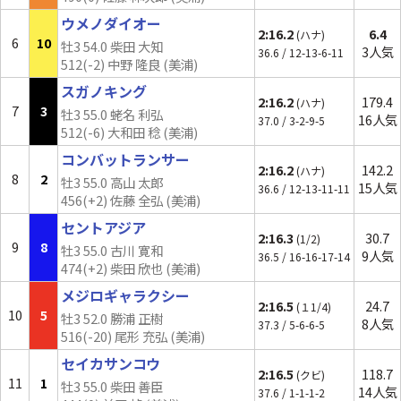
ウメノダイオー
2:16.2
6.4
(ハナ)
6
10
牡3 54.0 柴田 大知
3人気
36.6 / 12-13-6-11
512(-2) 中野 隆良 (美浦)
スガノキング
2:16.2
179.4
(ハナ)
7
3
牡3 55.0 蛯名 利弘
16人気
37.0 / 3-2-9-5
512(-6) 大和田 稔 (美浦)
コンバットランサー
2:16.2
142.2
(ハナ)
8
2
牡3 55.0 高山 太郎
15人気
36.6 / 12-13-11-11
456(+2) 佐藤 全弘 (美浦)
セントアジア
2:16.3
30.7
(1/2)
9
8
牡3 55.0 古川 寛和
9人気
36.5 / 16-16-17-14
474(+2) 柴田 欣也 (美浦)
メジロギャラクシー
2:16.5
24.7
(１1/4)
10
5
牡3 52.0 勝浦 正樹
8人気
37.3 / 5-6-6-5
516(
-20
) 尾形 充弘 (美浦)
セイカサンコウ
2:16.5
118.7
(クビ)
11
1
牡3 55.0 柴田 善臣
14人気
37.6 / 1-1-1-2