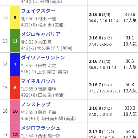
444(0) 前田 禎 (美浦)
フェイクスター
2:16.6
310.8
(3/4)
12
9
牝3 50.0 村田 一誠
17人気
36.8 / 8-10-11-14
432(+8) 松永 勇 (美浦)
メジロキャバリア
2:16.6
31.1
(クビ)
13
11
牝3 53.0 吉田 豊
10人気
37.4 / 2-2-6-5
442(-2) 大久保 洋吉 (美浦)
ダイワアーリントン
2:16.7
36.5
(1/2)
14
7
牡3 52.0 田村 宏之
11人気
36.9 / 8-8-11-14
516(-2) 上原 博之 (美浦)
マイネルバッハ
2:16.7
50.8
(ハナ)
15
6
牡3 55.0 後藤 浩輝
12人気
37.1 / 12-10-11-11
492(+8) 国枝 栄 (美浦)
ノンストップ
2:16.8
333.3
(クビ)
16
16
牡3 55.0 藤原 英幸
18人気
37.8 / 5-2-2-3
456(
+10
) 南田 美知雄 (美浦)
メジロフラッシュ
2:17.0
54.8
(１1/2)
17
18
牡3 54.0 西田 雄一郎
13人気
37.6 / 8-10-2-8