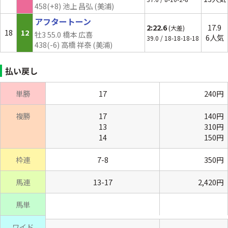
458(+8) 池上 昌弘 (美浦)
アフタートーン
2:22.6
17.9
(大差)
18
12
牡3 55.0 橋本 広喜
6人気
39.0 / 18-18-18-18
438(-6) 高橋 祥泰 (美浦)
払い戻し
単勝
17
240円
複勝
17
140円
13
310円
14
150円
枠連
7-8
350円
馬連
13-17
2,420円
馬単
ワイド