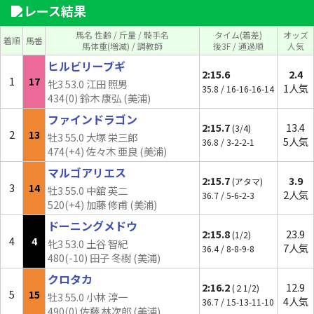
レース結果
馬名 性齢 / 斤量 / 騎手名
タイム(着差)
オッズ
着順
馬番
馬体重(増減) / 調教師
後3F / 通過順
人気
ヒルビリーブギ
2:15.6
2.4
1
17
牝3 53.0 江田 照男
1人気
35.8 / 16-16-16-14
434(0) 鈴木 康弘 (美浦)
ファインドラゴン
2:15.7
13.4
(3/4)
2
13
牡3 55.0 大塚 栄三郎
5人気
36.8 / 3-2-2-1
474(+4) 佐々木 亜良 (美浦)
マルゴアリエス
2:15.7
3.9
(アタマ)
3
14
牡3 55.0 中舘 英二
2人気
36.7 / 5-6-2-3
520(+4) 加藤 修甫 (美浦)
ドーニングメドウ
2:15.8
23.9
(1/2)
4
4
牝3 53.0 土谷 智紀
7人気
36.4 / 8-8-9-8
480(
-10
) 田子 冬樹 (美浦)
クロタカ
2:16.2
12.9
(２1/2)
5
15
牡3 55.0 小林 淳一
4人気
36.7 / 15-13-11-10
490(0) 佐藤 林次郎 (美浦)