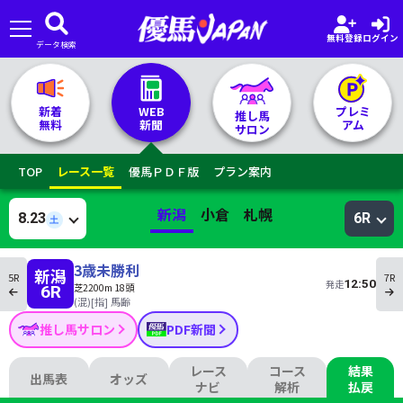
無料登録
ログイン
データ検索
🏇 推し馬サロンTOP
新着
WEB
プレミ
推し馬
無料
新聞
アム
サロン
レース一覧
TOP
レース一覧
優馬ＰＤＦ版
プラン案内
記者&予想家
新潟
小倉
札幌
8.23
6R
土
お気に入り
3歳未勝利
新潟
5R
7R
12:50
発走
芝2200m 18頭
6R
プラン案内
(混)[指] 馬齢
推し馬サロン
PDF新聞
レース
コース
結果
出馬表
オッズ
ナビ
解析
払戻