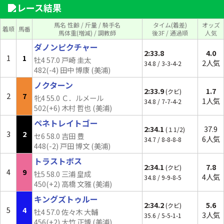
レース結果
馬名 性齢 / 斤量 / 騎手名
タイム(着差)
オッズ
着順
馬番
馬体重(増減) / 調教師
後3F / 通過順
人気
ダノンピクチャー
2:33.8
4.0
1
1
牡4 57.0 戸崎 圭太
2人気
34.8 / 3-3-4-2
482(-4) 田中 博康 (美浦)
ノクターン
2:33.9
1.7
(クビ)
2
7
牝4 55.0 Ｃ．ルメール
1人気
34.8 / 7-7-4-2
502(+6) 木村 哲也 (美浦)
ペネトレイトゴー
2:34.1
37.9
(１1/2)
3
2
セ6 58.0 吉田 豊
6人気
34.7 / 8-8-8-8
448(-2) 戸田 博文 (美浦)
トラストボス
2:34.1
7.8
(クビ)
4
9
牡5 58.0 三浦 皇成
4人気
34.8 / 9-9-8-5
450(+2) 高橋 文雅 (美浦)
キングズトゥルー
2:34.2
5.6
(クビ)
5
4
牡4 57.0 佐々木 大輔
3人気
35.6 / 5-5-1-1
456(+2) 大竹 正博 (美浦)