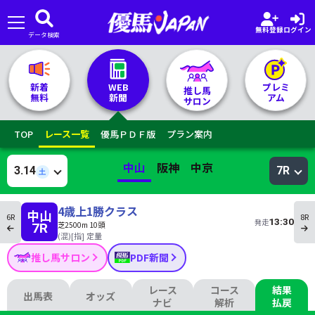
無料登録
ログイン
データ検索
🏇 推し馬サロンTOP
新着
WEB
プレミ
推し馬
無料
新聞
アム
サロン
レース一覧
TOP
レース一覧
優馬ＰＤＦ版
プラン案内
記者&予想家
中山
阪神
中京
3.14
7R
土
お気に入り
4歳上1勝クラス
中山
6R
8R
13:30
発走
芝2500m 10頭
7R
プラン案内
(混)[指] 定量
推し馬サロン
PDF新聞
レース
コース
結果
出馬表
オッズ
ナビ
解析
払戻