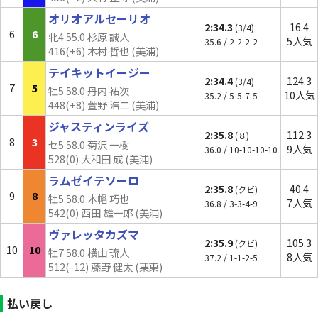
オリオアルセーリオ
2:34.3
16.4
(3/4)
6
6
牝4 55.0 杉原 誠人
5人気
35.6 / 2-2-2-2
416(+6) 木村 哲也 (美浦)
テイキットイージー
2:34.4
124.3
(3/4)
7
5
牡5 58.0 丹内 祐次
10人気
35.2 / 5-5-7-5
448(+8) 萱野 浩二 (美浦)
ジャスティンライズ
2:35.8
112.3
(８)
8
3
セ5 58.0 菊沢 一樹
9人気
36.0 / 10-10-10-10
528(0) 大和田 成 (美浦)
ラムゼイテソーロ
2:35.8
40.4
(クビ)
9
8
牡5 58.0 木幡 巧也
7人気
36.8 / 3-3-4-9
542(0) 西田 雄一郎 (美浦)
ヴァレッタカズマ
2:35.9
105.3
(クビ)
10
10
牡7 58.0 横山 琉人
8人気
37.2 / 1-1-2-5
512(
-12
) 藤野 健太 (栗東)
払い戻し