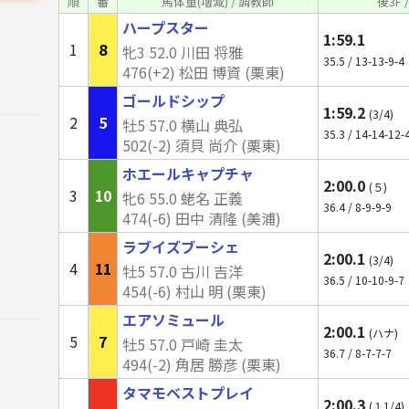
順
番
馬体重(増減) / 調教師
後3F 
ハープスター
1:59.1
1
8
牝3 52.0 川田 将雅
35.5 / 13-13-9-4
476(+2) 松田 博資 (栗東)
ゴールドシップ
1:59.2
(3/4)
2
5
牡5 57.0 横山 典弘
35.3 / 14-14-12-
502(-2) 須貝 尚介 (栗東)
ホエールキャプチャ
2:00.0
(５)
3
10
牝6 55.0 蛯名 正義
36.4 / 8-9-9-9
474(-6) 田中 清隆 (美浦)
ラブイズブーシェ
2:00.1
(3/4)
4
11
牡5 57.0 古川 吉洋
36.5 / 10-10-9-7
454(-6) 村山 明 (栗東)
エアソミュール
2:00.1
(ハナ)
5
7
牡5 57.0 戸崎 圭太
36.7 / 8-7-7-7
494(-2) 角居 勝彦 (栗東)
タマモベストプレイ
2:00.3
(１1/4)