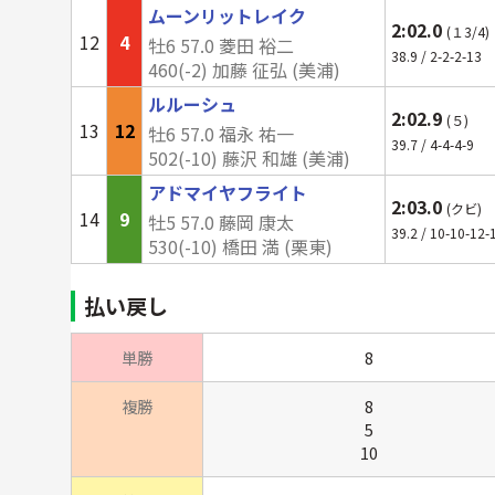
ムーンリットレイク
2:02.0
(１3/4)
12
4
牡6 57.0 菱田 裕二
38.9 / 2-2-2-13
460(-2) 加藤 征弘 (美浦)
ルルーシュ
2:02.9
(５)
13
12
牡6 57.0 福永 祐一
39.7 / 4-4-4-9
502(
-10
) 藤沢 和雄 (美浦)
アドマイヤフライト
2:03.0
(クビ)
14
9
牡5 57.0 藤岡 康太
39.2 / 10-10-12-
530(
-10
) 橋田 満 (栗東)
払い戻し
単勝
8
複勝
8
5
10