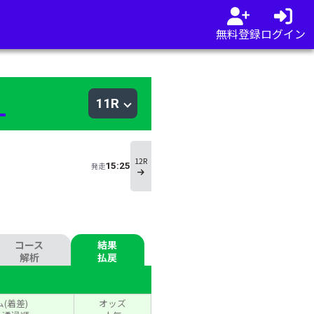
無料登録
ログイン
幌
11R
12R
15:25
発走
コース
結果
解析
払戻
(着差)
オッズ