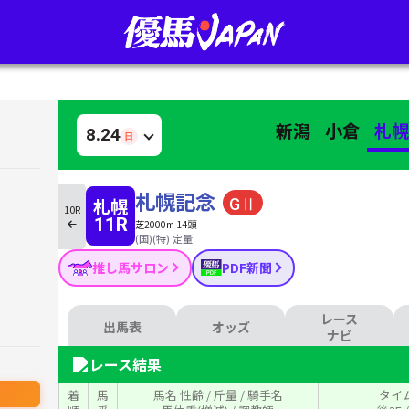
新潟
小倉
札
8.24
日
札幌記念
札幌
10R
11R
芝2000m 14頭
(国)(特) 定量
推し馬サロン
PDF新聞
レース
出馬表
オッズ
ナビ
レース結果
着
馬
馬名 性齢 / 斤量 / 騎手名
タイム