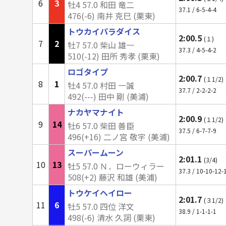
6
3
牡4 57.0 和田 竜二
37.1 / 6-5-4-4
476(-6) 南井 克巳 (栗東)
トウカイパラダイス
2:00.5
(１)
7
2
牡7 57.0 柴山 雄一
37.3 / 4-5-4-2
510(
-12
) 田所 秀孝 (栗東)
ロゴタイプ
2:00.7
(１1/2)
8
1
牡4 57.0 村田 一誠
37.7 / 2-2-2-2
492(---) 田中 剛 (美浦)
ナカヤマナイト
2:00.9
(１1/2)
9
14
牡6 57.0 柴田 善臣
37.5 / 6-7-7-9
496(
+16
) 二ノ宮 敬宇 (美浦)
スーパームーン
2:01.1
(3/4)
10
13
牡5 57.0 Ｎ．ローウィラー
37.3 / 10-10-12-
508(+2) 藤沢 和雄 (美浦)
トウケイヘイロー
2:01.7
(３1/2)
11
6
牡5 57.0 四位 洋文
38.9 / 1-1-1-1
498(-6) 清水 久詞 (栗東)